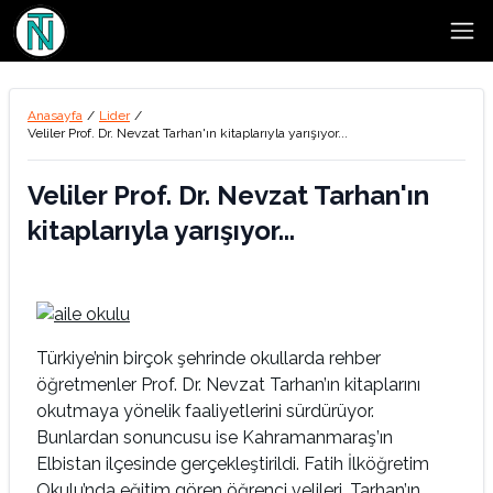
Open
Anasayfa
/
Lider
/
Veliler Prof. Dr. Nevzat Tarhan'ın kitaplarıyla yarışıyor...
Veliler Prof. Dr. Nevzat Tarhan'ın
kitaplarıyla yarışıyor...
Türkiye’nin birçok şehrinde okullarda rehber
öğretmenler Prof. Dr. Nevzat Tarhan’ın kitaplarını
okutmaya yönelik faaliyetlerini sürdürüyor.
Bunlardan sonuncusu ise Kahramanmaraş’ın
Elbistan ilçesinde gerçekleştirildi. Fatih İlköğretim
Okulu’nda eğitim gören öğrenci velileri, Tarhan’ın