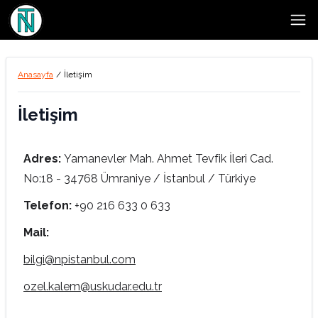
Open
Anasayfa
/
İletişim
İletişim
Adres:
Yamanevler Mah. Ahmet Tevfik İleri Cad.
No:18 - 34768 Ümraniye / İstanbul / Türkiye
Telefon:
+90 216 633 0 633
Mail:
bilgi@npistanbul.com
ozel.kalem@uskudar.edu.tr