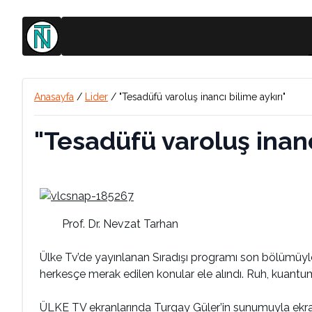
Anasayfa
/
Lider
/
"Tesadüfü varoluş inancı bilime aykırı"
"Tesadüfü varoluş inanc
Prof. Dr. Nevzat Tarhan
Ülke Tv’de yayınlanan Sıradışı programı son bölümüyl
herkesçe merak edilen konular ele alındı. Ruh, kuantum 
ÜLKE TV ekranlarında Turgay Güler’in sunumuyla ekran