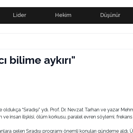
Lider
Hekim
Düşünür
ı bilime aykırı"
e oldukça “Sıradışı” ydı. Prof. Dr. Nevzat Tarhan ve yazar M
ve insan ilişkisi, ölüm korkusu, paralel evren söylemi, frekans
lara gelen Sıradışı programı önemli konuları gündeme aldı. Üs