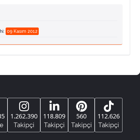
hi
:
09 Kasım 2012
35
1.262.390
118.809
560
112.626
e
Takipçi
Takipçi
Takipçi
Takipçi