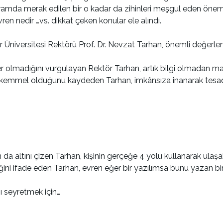
ramda merak edilen bir o kadar da zihinleri meşgul eden öneml
evren nedir …vs. dikkat çeken konular ele alındı.
Üniversitesi Rektörü Prof. Dr. Nevzat Tarhan, önemli değerle
r olmadığını vurgulayan Rektör Tarhan, artık bilgi olmadan ma
 mükemmel olduğunu kaydeden Tarhan, imkânsıza inanarak tesa
ltını çizen Tarhan, kişinin gerçeğe 4 yolu kullanarak ulaşab
ini ifade eden Tarhan, evren eğer bir yazılımsa bunu yazan birin
nı seyretmek için…