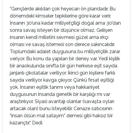
“Gençlerde akıldan çok heyecan ön plandadır. Bu
dönemdeki kimseler tepkilerine göre karar verir.
İnsanın 30’una kadar milliyetçiliği doğal ama 30’dan
sonra savaş isteyen bir düşünce olmaz. Gelişen
insanın kendi milletini sevmesi güzel ama ırkçı
olması ve savaş istemesi son derece sakıncalıdır.
Toplumdaki adalet duygusuna bu milliyetçilik zarar
veriyor. Bu konu da yapılan bir deney var. Yedi kişilik
bir anaokulunda sınıfta bir gün herkese eşit sayıda
janjanlı çikolatalar veriliyor. İkinci gün kişilere farklı
sayıda veriliyor kavga çıkıyor. Çünkü fırsat eşitliği
yok. İnsanın eşitlik tanımı veya hakkaniyet
duygusunun insanda genetik bir karşılığı mı var
araştırılıyor. Siyasi avantajı olanlar (savaşta oyları
artacak olan) bunu isteyebilir. Cenaze satıcısının
“insan ölsün mal satayım” demesi gibi haksız bir
kazançtır.” Dedi.