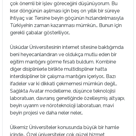
çok önemli bir işlev göreceğini düşünüyorum. Bu
kısır döngünün aşılması için beş on yıllık bir süreye
ihtiyaç var. Tersine beyin göçünün hızlandırılmasıyla
Türkiye’nin zaman kazanması mümkün… Bunun için
gerekli çabalar gösteriliyor…
Üsküdar Üniversitesinin internet sitesine baktığımda
beni heyecanlandıran ve oldukça mutlu eden bir
eğitim mantığını görme fırsatı buldum. Kombine
diğer disiplinlerle birlikte multidispliner hatta
interdisipliner bir çalışma mantığını içeriyor… Bazı
ifadeler var ki dikkati çekmemesi mümkün değil…
Sağlıkta Avatar modelleme, düşünce teknolojisi
laboratuarı, davranış genetiğinde özelleşmiş altyapı,
beyin uyarım ve nöroteknoloji laboratuarı, mavi
beyin projesi ve daha neler neler…
Ülkemiz Üniversiteler konusunda büyük bir hamle
içinde… Özel üniversiteler çok güzel hizmet