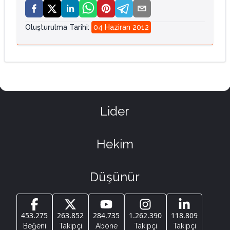
Oluşturulma Tarihi
:
04 Haziran 2012
Lider
Hekim
Düşünür
453.275
263.852
284.735
1.262.390
118.809
Beğeni
Takipçi
Abone
Takipçi
Takipçi