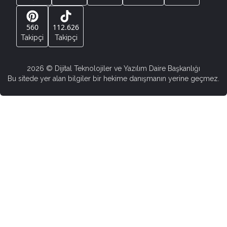
560
112.626
Takipçi
Takipçi
2026
© Dijital Teknolojiler ve Yazılım Daire Başkanlığı
Bu sitede yer alan bilgiler bir hekime danışmanın yerine geçmez.