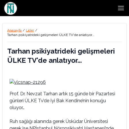
Open
Anasayfa
/
Lider
/
Tarhan psikiyatrideki gelişmeleri ÜLKE TV'de anlatıyor...
Tarhan psikiyatrideki gelişmeleri
ÜLKE TV'de anlatıyor...
Prof. Dr. Nevzat Tarhan artık 15 günde bir Pazartesi
günleri ÜLKE Tv’de İyi Bak Kendine’nin konuğu
oluyor…
Ruh sağlığı alanında gerek Üsküdar Üniversitesi
gerek ise NPİstanbul Nöropsikiyatri Hastanesi’nde