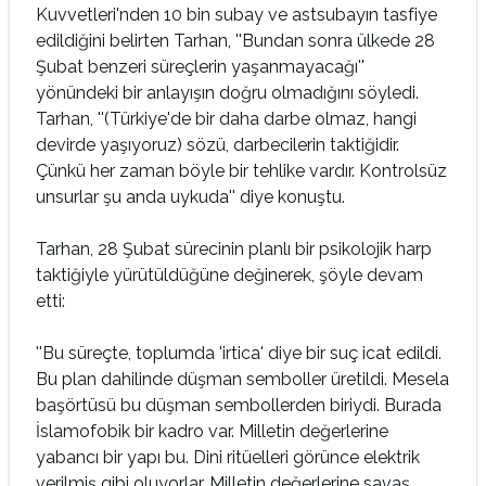
Kuvvetleri'nden 10 bin subay ve astsubayın tasfiye
edildiğini belirten Tarhan, ''Bundan sonra ülkede 28
Şubat benzeri süreçlerin yaşanmayacağı''
yönündeki bir anlayışın doğru olmadığını söyledi.
Tarhan, ''(Türkiye'de bir daha darbe olmaz, hangi
devirde yaşıyoruz) sözü, darbecilerin taktiğidir.
Çünkü her zaman böyle bir tehlike vardır. Kontrolsüz
unsurlar şu anda uykuda'' diye konuştu.
Tarhan, 28 Şubat sürecinin planlı bir psikolojik harp
taktiğiyle yürütüldüğüne değinerek, şöyle devam
etti:
''Bu süreçte, toplumda 'irtica' diye bir suç icat edildi.
Bu plan dahilinde düşman semboller üretildi. Mesela
başörtüsü bu düşman sembollerden biriydi. Burada
İslamofobik bir kadro var. Milletin değerlerine
yabancı bir yapı bu. Dini ritüelleri görünce elektrik
verilmiş gibi oluyorlar. Milletin değerlerine savaş