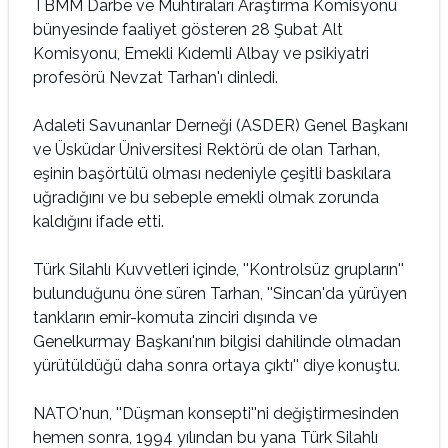
TBMM Darbe ve Muhtıraları Araştırma Komisyonu
bünyesinde faaliyet gösteren 28 Şubat Alt
Komisyonu, Emekli Kıdemli Albay ve psikiyatri
profesörü Nevzat Tarhan'ı dinledi.
Adaleti Savunanlar Derneği (ASDER) Genel Başkanı
ve Üsküdar Üniversitesi Rektörü de olan Tarhan,
eşinin başörtülü olması nedeniyle çeşitli baskılara
uğradığını ve bu sebeple emekli olmak zorunda
kaldığını ifade etti.
Türk Silahlı Kuvvetleri içinde, ''Kontrolsüz grupların''
bulunduğunu öne süren Tarhan, ''Sincan'da yürüyen
tankların emir-komuta zinciri dışında ve
Genelkurmay Başkanı'nın bilgisi dahilinde olmadan
yürütüldüğü daha sonra ortaya çıktı'' diye konuştu.
NATO'nun, ''Düşman konsepti''ni değiştirmesinden
hemen sonra, 1994 yılından bu yana Türk Silahlı