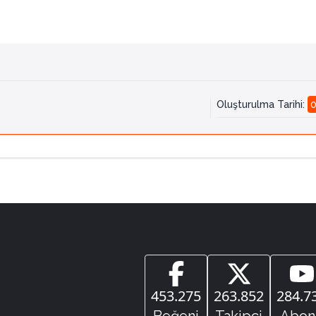
Oluşturulma Tarihi
:
0
453.275
263.852
284.7