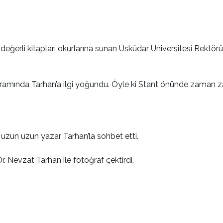
n değerli kitapları okurlarına sunan Üsküdar Üniversitesi Rektö
gramında Tarhan’a ilgi yoğundu. Öyle ki Stant önünde zaman 
e uzun uzun yazar Tarhan’la sohbet etti.
r. Nevzat Tarhan ile fotoğraf çektirdi.