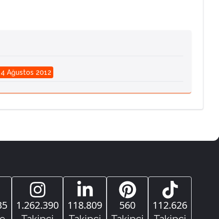
4 Ağustos 2012
35
1.262.390
118.809
560
112.626