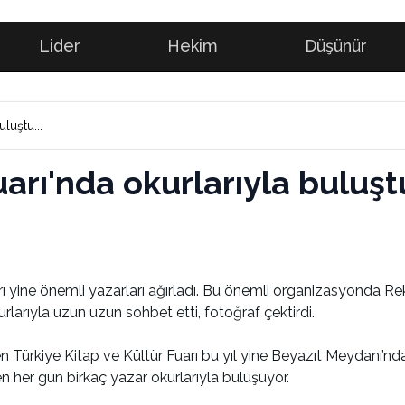
Lider
Hekim
Düşünür
luştu...
arı'nda okurlarıyla buluştu
rı yine önemli yazarları ağırladı. Bu önemli organizasyonda Rek
urlarıyla uzun uzun sohbet etti, fotoğraf çektirdi.
ürkiye Kitap ve Kültür Fuarı bu yıl yine Beyazıt Meydanı’nda 
en her gün birkaç yazar okurlarıyla buluşuyor.