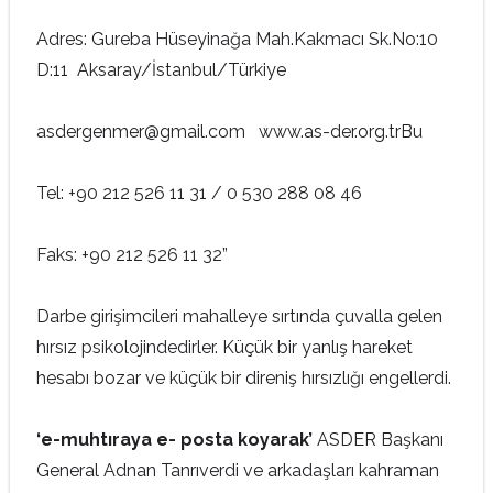
Adres: Gureba Hüseyinağa Mah.Kakmacı Sk.No:10
D:11 Aksaray/İstanbul/Türkiye
asdergenmer@gmail.com www.as-der.org.trBu
Tel: +90 212 526 11 31 / 0 530 288 08 46
Faks: +90 212 526 11 32”
Darbe girişimcileri mahalleye sırtında çuvalla gelen
hırsız psikolojindedirler. Küçük bir yanlış hareket
hesabı bozar ve küçük bir direniş hırsızlığı engellerdi.
‘e-muhtıraya e- posta koyarak’
ASDER Başkanı
General Adnan Tanrıverdi ve arkadaşları kahraman