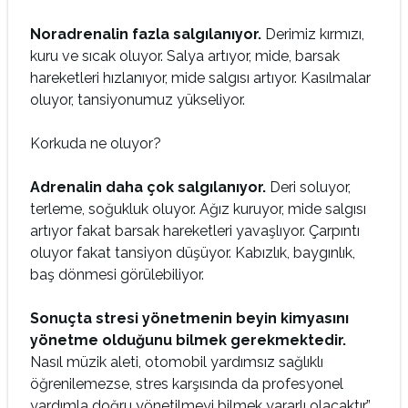
Noradrenalin fazla salgılanıyor.
Derimiz kırmızı,
kuru ve sıcak oluyor. Salya artıyor, mide, barsak
hareketleri hızlanıyor, mide salgısı artıyor. Kasılmalar
oluyor, tansiyonumuz yükseli­yor.
Korkuda ne oluyor?
Adrenalin daha çok salgılanıyor.
Deri soluyor,
terleme, so­ğukluk oluyor. Ağız kuruyor, mide salgısı
artıyor fakat barsak hareketleri yavaşlıyor. Çarpıntı
oluyor fakat tansiyon düşüyor. Kabızlık, baygınlık,
baş dönmesi görülebiliyor.
Sonuçta stresi yönetmenin beyin kimyasını
yönetme oldu­ğunu bilmek gerekmektedir.
Nasıl müzik aleti, otomobil yar­dımsız sağlıklı
öğrenilemezse, stres karşısında da profesyonel
yardımla doğru yönetilmeyi bilmek yararlı olacaktır.”