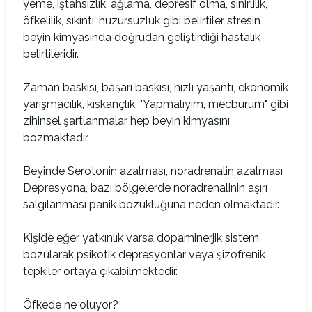
yeme, iştahsızlık, ağlama, depresif olma, sinirlilik,
öfkelilik, sı­kıntı, huzursuzluk gibi belirtiler stresin
beyin kimyasında doğ­rudan geliştirdiği hastalık
belirtileridir.
Zaman baskısı, başarı baskısı, hızlı yaşantı, ekonomik
yarışmacılık, kıskançlık, "Yapmalıyım, mecburum" gibi
zihinsel şartlanmalar hep beyin kimyasını
bozmaktadır.
Beyinde Serotonin azalması, noradrenalin azalması
Depres­yona, bazı bölgelerde noradrenalinin aşırı
salgılanması panik bozukluğuna neden olmaktadır.
Kişide eğer yatkınlık varsa dopaminerjik sistem
bozularak psikotik depresyonlar veya şizofrenik
tepkiler ortaya çıkabil­mektedir.
Öfkede ne oluyor?