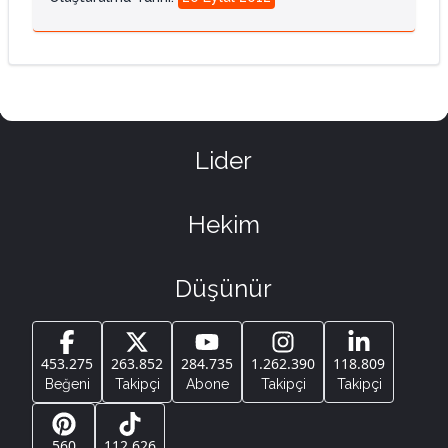
Lider
Hekim
Düşünür
453.275
263.852
284.735
1.262.390
118.809
Beğeni
Takipçi
Abone
Takipçi
Takipçi
560
112.626