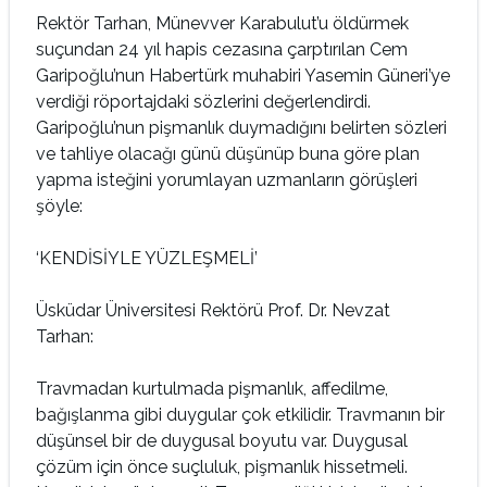
Rektör Tarhan, Münevver Karabulut’u öldürmek
suçundan 24 yıl hapis cezasına çarptırılan Cem
Garipoğlu’nun Habertürk muhabiri Yasemin Güneri’ye
verdiği röportajdaki sözlerini değerlendirdi.
Garipoğlu’nun pişmanlık duymadığını belirten sözleri
ve tahliye olacağı günü düşünüp buna göre plan
yapma isteğini yorumlayan uzmanların görüşleri
şöyle:
‘KENDİSİYLE YÜZLEŞMELİ’
Üsküdar Üniversitesi Rektörü Prof. Dr. Nevzat
Tarhan:
Travmadan kurtulmada pişmanlık, affedilme,
bağışlanma gibi duygular çok etkilidir. Travmanın bir
düşünsel bir de duygusal boyutu var. Duygusal
çözüm için önce suçluluk, pişmanlık hissetmeli.