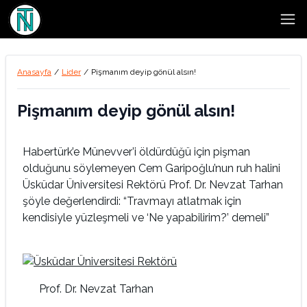
Open
Anasayfa
/
Lider
/
Pişmanım deyip gönül alsın!
Pişmanım deyip gönül alsın!
Habertürk’e Münevver’i öldürdüğü için pişman
olduğunu söylemeyen Cem Garipoğlu’nun ruh halini
Üsküdar Üniversitesi Rektörü Prof. Dr. Nevzat Tarhan
şöyle değerlendirdi: “Travmayı atlatmak için
kendisiyle yüzleşmeli ve ‘Ne yapabilirim?’ demeli”
Prof. Dr. Nevzat Tarhan