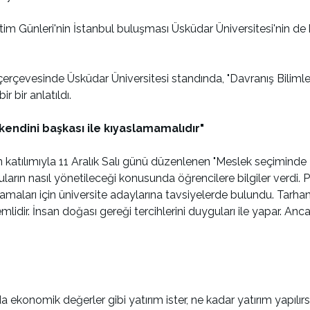
 Günleri'nin İstanbul buluşması Üsküdar Üniversitesi'nin de katı
 çerçevesinde Üsküdar Üniversitesi standında, "Davranış Bilimleri
r bir anlatıldı.
 kendini başkası ile kıyaslamamalıdır"
n katılımıyla 11 Aralık Salı günü düzenlenen "Meslek seçiminde 
ların nasıl yönetileceği konusunda öğrencilere bilgiler verdi. 
amaları için üniversite adaylarına tavsiyelerde bulundu. Tarha
ir. İnsan doğası gereği tercihlerini duyguları ile yapar. Ancak
ekonomik değerler gibi yatırım ister, ne kadar yatırım yapılırs