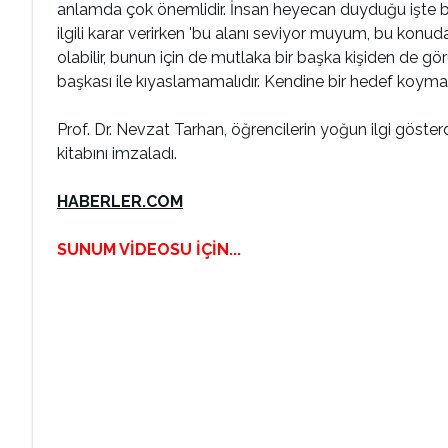
anlamda çok önemlidir. İnsan heyecan duyduğu işte başa
ilgili karar verirken 'bu alanı seviyor muyum, bu konu
olabilir, bunun için de mutlaka bir başka kişiden de gör
başkası ile kıyaslamamalıdır. Kendine bir hedef koymal
Prof. Dr. Nevzat Tarhan, öğrencilerin yoğun ilgi göst
kitabını imzaladı.
HABERLER.COM
SUNUM VİDEOSU İÇİN...