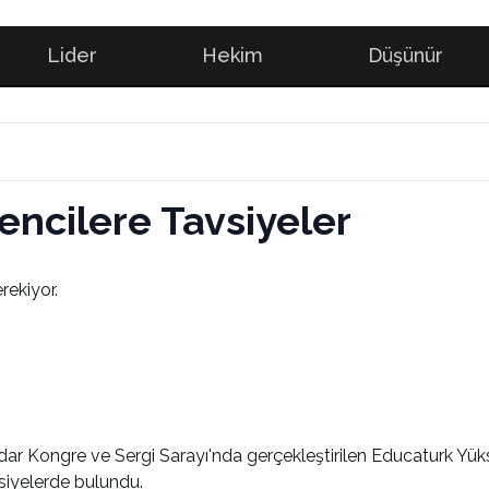
Lider
Hekim
Düşünür
ncilere Tavsiyeler
ekiyor.
ırdar Kongre ve Sergi Sarayı'nda gerçekleştirilen Educaturk Y
vsiyelerde bulundu.