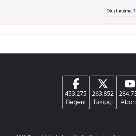
Oluşturulma Ta
453.275
263.852
284.7
Beğeni
Takipçi
Abon