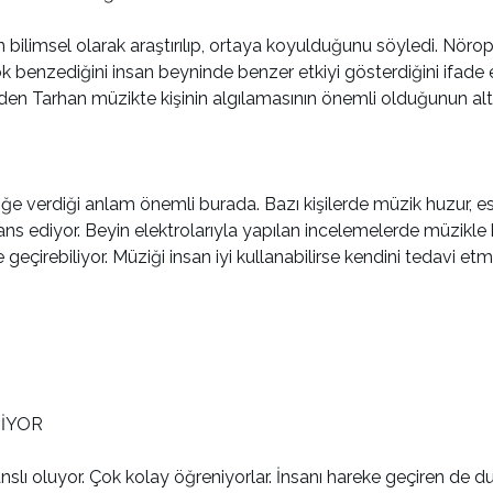
 bilimsel olarak araştırılıp, ortaya koyulduğunu söyledi. Nörops
k benzediğini insan beyninde benzer etkiyi gösterdiğini ifade et
n Tarhan müzikte kişinin algılamasının önemli olduğunun altın
ğe verdiği anlam önemli burada. Bazı kişilerde müzik huzur, ese
dans ediyor. Beyin elektrolarıyla yapılan incelemelerde müzikle 
e geçirebiliyor. Müziği insan iyi kullanabilirse kendini tedavi et
İYOR
şanslı oluyor. Çok kolay öğreniyorlar. İnsanı hareke geçiren de 