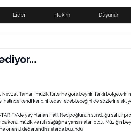
Lider
Hekim
Düşünür
diyor...
r. Nevzat Tarhan, müzik türlerine göre beynin farklı bölgelerin
sı halinde kendi kendini tedavi edebileceğini de sözlerine ekliyo
 STAR TV’de yayınlanan Halil Necipoğlu’nun sunduğu sahur pr
ca konu müzik ve ruh sağlığına yansımaları oldu. Müziğin bey
erine önemli değerlendirmelerde bulundu.