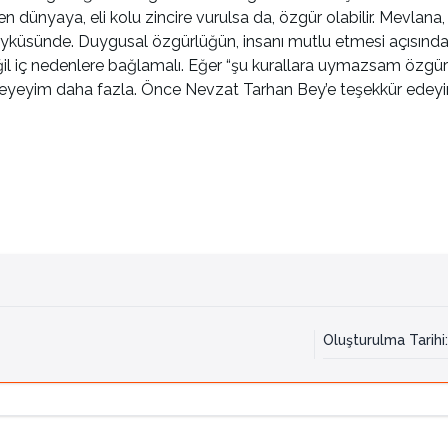
en dünyaya, eli kolu zincire vurulsa da, özgür olabilir. Mevlana
eli öyküsünde. Duygusal özgürlüğün, insanı mutlu etmesi açısın
il iç nedenlere bağlamalı. Eğer “şu kurallara uymazsam özgürl
yim daha fazla. Önce Nevzat Tarhan Bey’e teşekkür edeyim h
Oluşturulma Tarihi