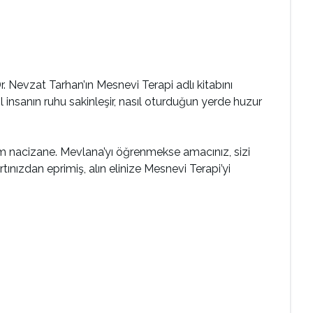
r. Nevzat Tarhan’ın Mesnevi Terapi adlı kitabını
l insanın ruhu sakinleşir, nasıl oturduğun yerde huzur
im nacizane. Mevlana’yı öğrenmekse amacınız, sizi
tınızdan eprimiş, alın elinize Mesnevi Terapi’yi