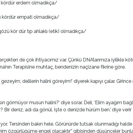
 kördür erdem olmadıkça/
ü kördür empati olmadıkça/
zü kör dür tıp ahlaklı (etik) olmadıkça/
rçekten de çok ihtiyacımız var. Çünkü DNA’larımıza iyilikle kö
’nın Terapisine muhtaç, bendenizin naçizane fikrine göre.
ezeyim, delilerin halini göreyim!’ diyerek kapıyı çalar. Girince e
ksın görmüyor musun halini?’ diye sorar. Deli, ‘Elim ayağım b
Bir deniz, adı da gönül. İşte o denizde hürüm ben.’ diye verir c
yor. Tersinden bakın hele. Görünürde tutsak olunmadığı halde i
im özgürlüğüme engel olacaktır” gibisinden düşünceler bunlarda