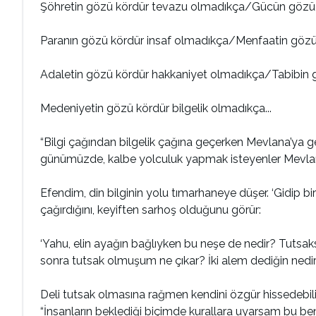
Şöhretin gözü kördür tevazu olmadıkça/Gücün gözü
Paranın gözü kördür insaf olmadıkça/Menfaatin göz
Adaletin gözü kördür hakkaniyet olmadıkça/Tabibin gö
Medeniyetin gözü kördür bilgelik olmadıkça...
“Bilgi çağından bilgelik çağına geçerken Mevlana’ya ge
günümüzde, kalbe yolculuk yapmak isteyenler Mevlana
Efendim, din bilginin yolu tımarhaneye düşer. ‘Gidip bir g
çağırdığını, keyiften sarhoş olduğunu görür:
‘Yahu, elin ayağın bağlıyken bu neşe de nedir? Tutsa
sonra tutsak olmuşum ne çıkar? İki alem dediğin nedir? 
Deli tutsak olmasına rağmen kendini özgür hissedebili
“İnsanların beklediği biçimde kurallara uyarsam bu ben