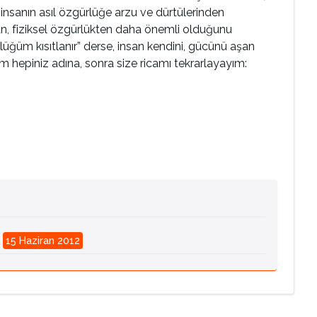
, insanın asıl özgürlüğe arzu ve dürtülerinden
dan, fiziksel özgürlükten daha önemli olduğunu
üğüm kısıtlanır” derse, insan kendini, gücünü aşan
epiniz adına, sonra size ricamı tekrarlayayım:
:
15 Haziran 2012