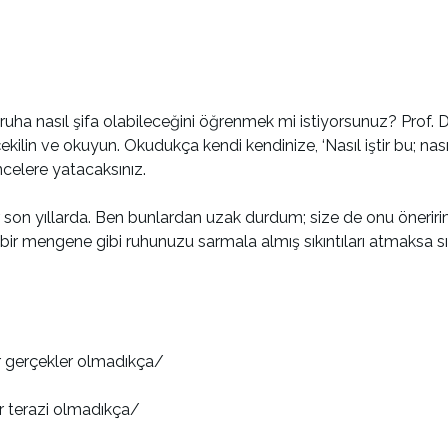
ruha nasıl şifa olabileceğini öğrenmek mi istiyorsunuz? Prof. D
kilin ve okuyun. Okudukça kendi kendinize, ‘Nasıl iştir bu; nası
ncelere yatacaksınız.
r son yıllarda. Ben bunlardan uzak durdum; size de onu önerir
 bir mengene gibi ruhunuzu sarmala almış sıkıntıları atmaksa sır
r gerçekler olmadıkça/
r terazi olmadıkça/