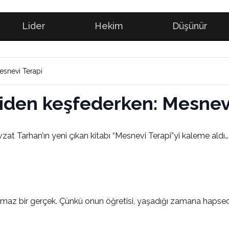
Lider
Hekim
Düşünür
esnevi Terapi
niden keşfederken: Mesnev
zat Tarhan’ın yeni çıkan kitabı “Mesnevi Terapi”yi kaleme aldı…
namaz bir gerçek. Çünkü onun öğretisi, yaşadığı zamana haps