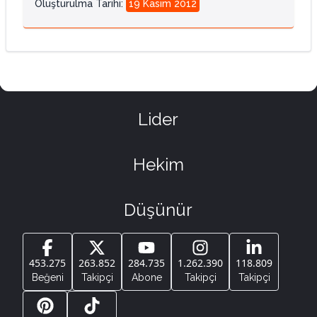
Oluşturulma Tarihi
:
19 Kasım 2012
Lider
Hekim
Düşünür
453.275
263.852
284.735
1.262.390
118.809
Beğeni
Takipçi
Abone
Takipçi
Takipçi