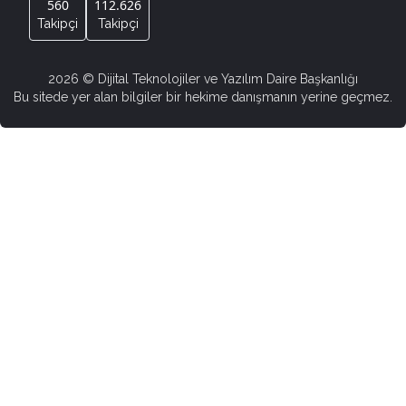
560
112.626
Takipçi
Takipçi
2026
© Dijital Teknolojiler ve Yazılım Daire Başkanlığı
Bu sitede yer alan bilgiler bir hekime danışmanın yerine geçmez.