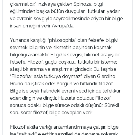
çıkarmalıdır.” İnzivaya çekilen Spinoza, bilgi
eğiliminden başka bütün duyguları, tutkuları yadsır
ve evrenin sevgiyle seyredilmesinde eriyen bir bilge
insan örneğini verir Avrupa’da.
Yunanca karşılığı “philosophia” olan felsefe; bilgiyi
sevmek, bilginin ve hikmetin peşinden koşmak,
bilgeliği aramaktır. Bilgelik sevgisi, hikmet arayışıdır
felsefe. Filozof, güçlü coşkulu, tutkulu bir isteme;
ateşli bir arama ve araştırma içindedir. Bu teşhise
“Filozoflar, asla tutkuya doymaz.” diyen Giardino
Bruno da iştirak eder. Yorgun ve bitkindir filozof.
Bilge ise seyir halindeki evreni vecd içinde tefekkür
eder; dingin ve dinçtir. Huzurla doludur. Filozof
sonuca odaklı, bilge sürece odaklı düşünür. Sürekli
soru sorar filozof, bilge cevapları verir.
Filozof akılla varlığı anlamlandırmaya çalışır; bilge
ise “salt aklı” eleştirir, sezgileri de devreye sokarak