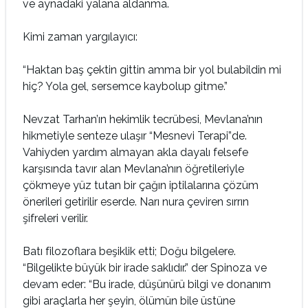
ve aynadaki yalana aldanma.
Kimi zaman yargılayıcı:
“Haktan baş çektin gittin amma bir yol bulabildin mi
hiç? Yola gel, sersemce kaybolup gitme.”
Nevzat Tarhan’ın hekimlik tecrübesi, Mevlana’nın
hikmetiyle senteze ulaşır “Mesnevi Terapi”de.
Vahiyden yardım almayan akla dayalı felsefe
karşısında tavır alan Mevlana’nın öğretileriyle
çökmeye yüz tutan bir çağın iptilalarına çözüm
önerileri getirilir eserde. Narı nura çeviren sırrın
şifreleri verilir.
Batı filozoflara beşiklik etti; Doğu bilgelere.
“Bilgelikte büyük bir irade saklıdır.” der Spinoza ve
devam eder: “Bu irade, düşünürü bilgi ve donanım
gibi araçlarla her şeyin, ölümün bile üstüne