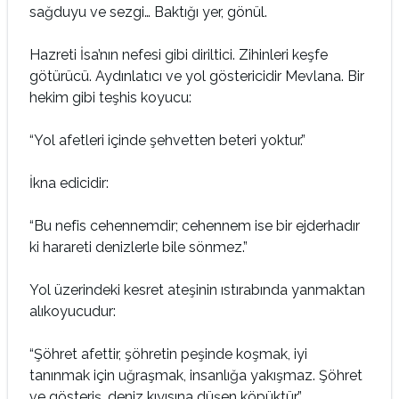
sağduyu ve sezgi… Baktığı yer, gönül.
Hazreti İsa’nın nefesi gibi diriltici. Zihinleri keşfe
götürücü. Aydınlatıcı ve yol göstericidir Mevlana. Bir
hekim gibi teşhis koyucu:
“Yol afetleri içinde şehvetten beteri yoktur.”
İkna edicidir:
“Bu nefis cehennemdir; cehennem ise bir ejderhadır
ki harareti denizlerle bile sönmez.”
Yol üzerindeki kesret ateşinin ıstırabında yanmaktan
alıkoyucudur:
“Şöhret afettir, şöhretin peşinde koşmak, iyi
tanınmak için uğraşmak, insanlığa yakışmaz. Şöhret
ve gösteriş, deniz kıyısına düşen köpüktür.”