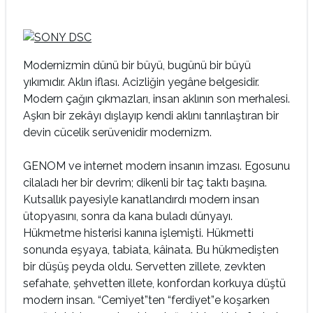
Modernizmin dünü bir büyü, bugünü bir büyü
yıkımıdır. Aklın iflası. Acizliğin yegâne belgesidir.
Modern çağın çıkmazları, insan aklının son merhalesi.
Aşkın bir zekâyı dışlayıp kendi aklını tanrılaştıran bir
devin cücelik serüvenidir modernizm.
GENOM ve internet modern insanın imzası. Egosunu
cilaladı her bir devrim; dikenli bir taç taktı başına.
Kutsallık payesiyle kanatlandırdı modern insan
ütopyasını, sonra da kana buladı dünyayı.
Hükmetme histerisi kanına işlemişti. Hükmetti
sonunda eşyaya, tabiata, kâinata. Bu hükmedişten
bir düşüş peyda oldu. Servetten zillete, zevkten
sefahate, şehvetten illete, konfordan korkuya düştü
modern insan. “Cemiyet”ten “ferdiyet”e koşarken