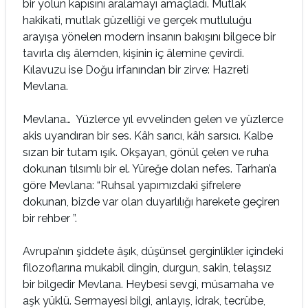
bir yolun kapısını aralamayı amaçladı. Mutlak
hakikati, mutlak güzelliği ve gerçek mutluluğu
arayışa yönelen modern insanın bakışını bilgece bir
tavırla dış âlemden, kişinin iç âlemine çevirdi.
Kılavuzu ise Doğu irfanından bir zirve: Hazreti
Mevlana.
Mevlana… Yüzlerce yıl evvelinden gelen ve yüzlerce
akis uyandıran bir ses. Kâh sarıcı, kâh sarsıcı. Kalbe
sızan bir tutam ışık. Okşayan, gönül çelen ve ruha
dokunan tılsımlı bir el. Yüreğe dolan nefes. Tarhan’a
göre Mevlana: “Ruhsal yapımızdaki şifrelere
dokunan, bizde var olan duyarlılığı harekete geçiren
bir rehber ”.
Avrupa’nın şiddete âşık, düşünsel gerginlikler içindeki
filozoflarına mukabil dingin, durgun, sakin, telaşsız
bir bilgedir Mevlana. Heybesi sevgi, müsamaha ve
aşk yüklü. Sermayesi bilgi, anlayış, idrak, tecrübe,