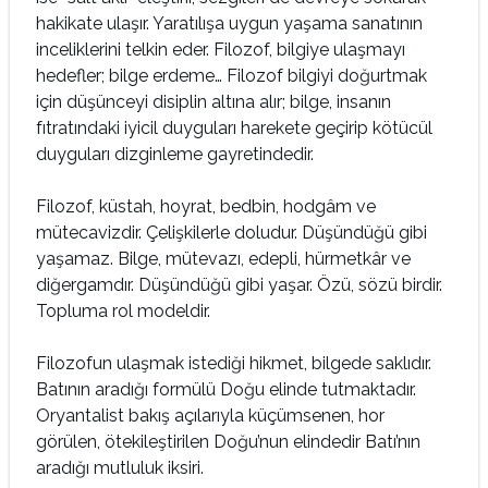
hakikate ulaşır. Yaratılışa uygun yaşama sanatının
inceliklerini telkin eder. Filozof, bilgiye ulaşmayı
hedefler; bilge erdeme… Filozof bilgiyi doğurtmak
için düşünceyi disiplin altına alır; bilge, insanın
fıtratındaki iyicil duyguları harekete geçirip kötücül
duyguları dizginleme gayretindedir.
Filozof, küstah, hoyrat, bedbin, hodgâm ve
mütecavizdir. Çelişkilerle doludur. Düşündüğü gibi
yaşamaz. Bilge, mütevazı, edepli, hürmetkâr ve
diğergamdır. Düşündüğü gibi yaşar. Özü, sözü birdir.
Topluma rol modeldir.
Filozofun ulaşmak istediği hikmet, bilgede saklıdır.
Batının aradığı formülü Doğu elinde tutmaktadır.
Oryantalist bakış açılarıyla küçümsenen, hor
görülen, ötekileştirilen Doğu’nun elindedir Batı’nın
aradığı mutluluk iksiri.