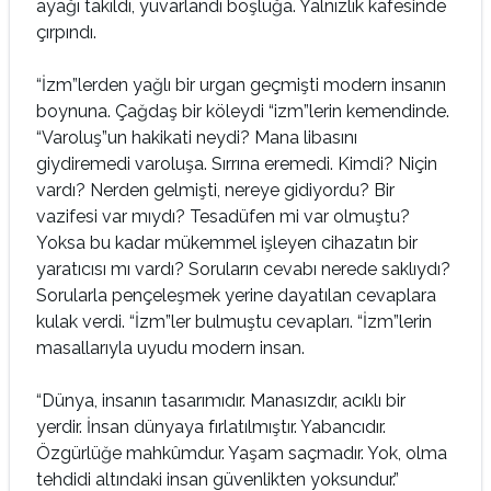
ayağı takıldı, yuvarlandı boşluğa. Yalnızlık kafesinde
çırpındı.
“İzm”lerden yağlı bir urgan geçmişti modern insanın
boynuna. Çağdaş bir köleydi “izm”lerin kemendinde.
“Varoluş”un hakikati neydi? Mana libasını
giydiremedi varoluşa. Sırrına eremedi. Kimdi? Niçin
vardı? Nerden gelmişti, nereye gidiyordu? Bir
vazifesi var mıydı? Tesadüfen mi var olmuştu?
Yoksa bu kadar mükemmel işleyen cihazatın bir
yaratıcısı mı vardı? Soruların cevabı nerede saklıydı?
Sorularla pençeleşmek yerine dayatılan cevaplara
kulak verdi. “İzm”ler bulmuştu cevapları. “İzm”lerin
masallarıyla uyudu modern insan.
“Dünya, insanın tasarımıdır. Manasızdır, acıklı bir
yerdir. İnsan dünyaya fırlatılmıştır. Yabancıdır.
Özgürlüğe mahkûmdur. Yaşam saçmadır. Yok, olma
tehdidi altındaki insan güvenlikten yoksundur.”