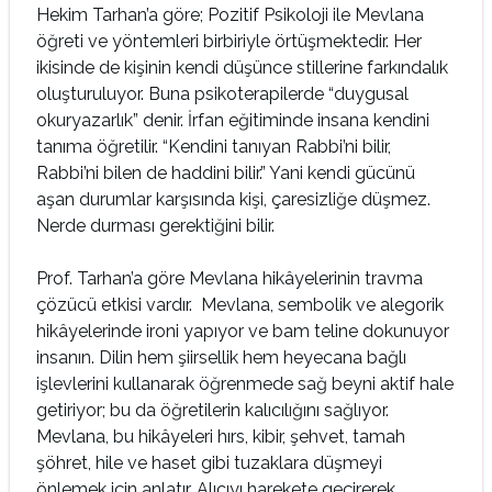
Hekim Tarhan’a göre; Pozitif Psikoloji ile Mevlana
öğreti ve yöntemleri birbiriyle örtüşmektedir. Her
ikisinde de kişinin kendi düşünce stillerine farkındalık
oluşturuluyor. Buna psikoterapilerde “duygusal
okuryazarlık” denir. İrfan eğitiminde insana kendini
tanıma öğretilir. “Kendini tanıyan Rabbi’ni bilir,
Rabbi’ni bilen de haddini bilir.” Yani kendi gücünü
aşan durumlar karşısında kişi, çaresizliğe düşmez.
Nerde durması gerektiğini bilir.
Prof. Tarhan’a göre Mevlana hikâyelerinin travma
çözücü etkisi vardır. Mevlana, sembolik ve alegorik
hikâyelerinde ironi yapıyor ve bam teline dokunuyor
insanın. Dilin hem şiirsellik hem heyecana bağlı
işlevlerini kullanarak öğrenmede sağ beyni aktif hale
getiriyor; bu da öğretilerin kalıcılığını sağlıyor.
Mevlana, bu hikâyeleri hırs, kibir, şehvet, tamah
şöhret, hile ve haset gibi tuzaklara düşmeyi
önlemek için anlatır. Alıcıyı harekete geçirerek