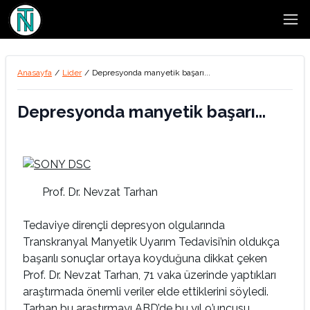
Open
Anasayfa
/
Lider
/
Depresyonda manyetik başarı...
Depresyonda manyetik başarı...
Prof. Dr. Nevzat Tarhan
Tedaviye dirençli depresyon olgularında
Transkranyal Manyetik Uyarım Tedavisi’nin oldukça
başarılı sonuçlar ortaya koyduğuna dikkat çeken
Prof. Dr. Nevzat Tarhan, 71 vaka üzerinde yaptıkları
araştırmada önemli veriler elde ettiklerini söyledi.
Tarhan bu araştırmayı ABD’de bu yıl 9’uncusu