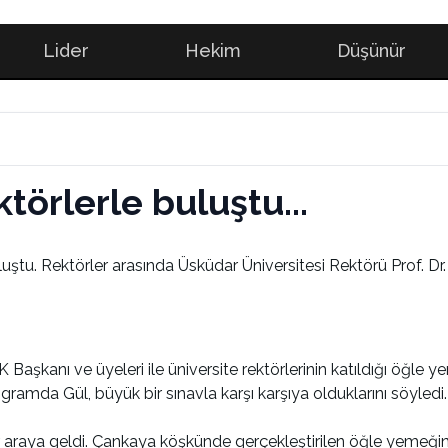
Lider
Hekim
Düşünür
örlerle buluştu...
ştu. Rektörler arasında Üsküdar Üniversitesi Rektörü Prof. Dr
kanı ve üyeleri ile üniversite rektörlerinin katıldığı öğle ye
ramda Gül, büyük bir sınavla karşı karşıya olduklarını söyledi.
 araya geldi. Çankaya köşkünde gerçekleştirilen öğle yemeğine