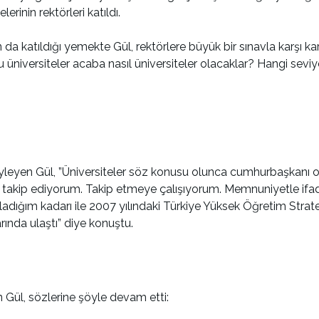
rinin rektörleri katıldı.
 da katıldığı yemekte Gül, rektörlere büyük bir sınavla karşı ka
iz. Bu üniversiteler acaba nasıl üniversiteler olacaklar? Hangi se
eyen Gül, ”Üniversiteler söz konusu olunca cumhurbaşkanı olar
dan takip ediyorum. Takip etmeye çalışıyorum. Memnuniyetle ifad
tırladığım kadarı ile 2007 yılındaki Türkiye Yüksek Öğretim Stra
rında ulaştı” diye konuştu.
 Gül, sözlerine şöyle devam etti: