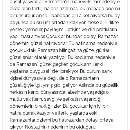
gusal yaşıyorlar. Ramazan'ın manevi iklimi nede­niyle
evde olan tartışmaların azalması bu manada önemli
bir unsurdur. Anne - babadan biri alkol alıyorsa bu ay
boyunca bu durum ortadan kalkıyor mesela. Birlikte
yemek yemeler, paylaşım, iletişim ve dini pratiklerin
yapılması artıyor. Çocuklar bundan dolayı Ramazan
dönemini güzel hatırlı­yorlar. Bu hatırlama nedeniyle
çocukluktaki Ra­mazan bilinçaltına güzel günler,
güzel anlar olarak yazılıyor. Bu kodlama nedeniyle
de Ramazan'ı güzel geçiren çocukların ileriki
yaşlarına duygusal izler bırakıyor. Bu durum sanki
kişisel dünya­sıyla değil de o Ramazanların
güzelliğiyle ilgiliy­miş gibi geliyor. Aslında bu güzellik,
herkesin kendi dünyasında, ailesinde yaşadığı o
mutlu va­kitlerin, sevgi ve şefkatin yaşandığı
dönemlerin bıraktığı izler. Bu çocuklar için iyi bir
hatıra ola­rak kalıyor ve ileriki yaşlarda eski
Ramazanlar öz­lemi bu hatıralardan dolayı ortaya
çıkıyor. Nostaljinin nedeninin bu olduğunu