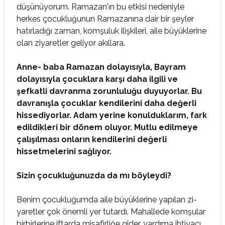
düşünüyo­rum. Ramazan'ın bu etkisi nedeniyle
herkes ço­cukluğunun Ramazanına dair bir şeyler
hatırladığı zaman, komşuluk ilişkileri, aile bü­yüklerine
olan ziyaretler geliyor akıllara.
Anne- baba Ramazan dolayısıyla, Bayram
dolayısıyla çocuklara karşı daha ilgili ve
şefkatli
davranma zorunluluğu duyuyorlar. Bu
davranışla çocuklar kendilerini daha değerli
hissediyorlar. Adam yerine konulduklarım, fark
edildikleri bir dönem oluyor. Mutlu edilmeye
çalışılması onların kendilerini değerli
hissetmelerini sağlıyor.
Sizin çocukluğunuzda da mı böyleydi?
Benim çocukluğumda aile büyüklerine yapılan zi­
yaretler çok önemli yer tutardı. Mahallede komşu­lar
birbirlerine iftarda misafirliğe gider, yardıma ihtiyacı