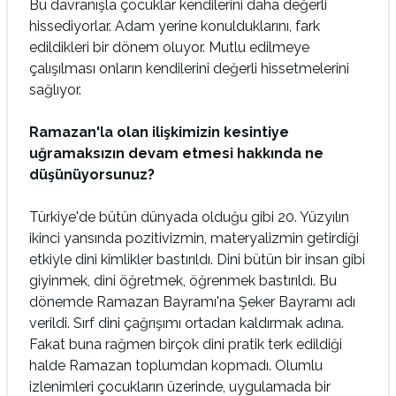
Bu davranışla çocuklar kendilerini daha değerli
hissediyorlar. Adam yerine konuldukla­rını, fark
edildikleri bir dönem oluyor. Mutlu edilmeye
çalışılması onların kendilerini değerli hissetmelerini
sağlıyor.
Ramazan'la olan ilişkimizin kesintiye
uğramaksızın devam etmesi hakkında ne
düşünüyorsunuz?
Türkiye'de bütün dünyada olduğu gibi 20. Yüzyı­lın
ikinci yansında pozitivizmin, materyalizmin getirdiği
etkiyle dini kimlikler bastırıldı. Dini bütün bir insan gibi
giyinmek, dini öğretmek, öğ­renmek bastırıldı. Bu
dönemde Ramazan Bayramı'na Şeker Bayramı adı
verildi. Sırf dini çağrışımı ortadan kaldırmak adına.
Fakat buna rağmen bir­çok dini pratik terk edildiği
halde Ramazan top­lumdan kopmadı. Olumlu
izlenimleri çocukların üzerinde, uygulamada bir