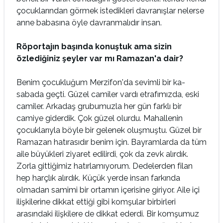
çocuklarından görmek istedikleri davranışlar nelerse
anne babasına öyle davranmalıdır insan.
Röportajın başında konuştuk ama sizin
özlediğiniz şeyler var mı Ramazan'a dair?
Benim çocukluğum Merzifon'da sevimli bir ka­
sabada geçti. Güzel camiler vardı etrafımızda, eski
camiler. Arkadaş grubumuzla her gün farklı bir
camiye giderdik. Çok güzel olurdu. Mahalle­nin
çocuklarıyla böyle bir gelenek oluşmuştu. Güzel bir
Ramazan hatırasıdır benim için. Bay­ramlarda da tüm
aile büyükleri ziyaret edilirdi, çok da zevk alırdık.
Zorla gittiğimiz hatırlamı­yorum. Dedelerden filan
hep harçlık alırdık. Küçük yerde insan farkında
olmadan samimi bir ortamın içerisine giriyor. Aile içi
ilişkilerine dik­kat ettiği gibi komşular birbirleri
arasındaki iliş­kilere de dikkat ederdi. Bir komşumuz