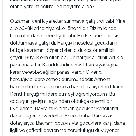
olana yardım edilirdi. Ya bayramlarda?
O zaman yeni kıyafetler alınmaya çalışılırdı tabi. Yine
aile büyüklerine ziyaretler önemlidir. Bizim içinde
harçlıklar daha önemliydi tabi. Herkes kumbarasını
doldurmaya çalışırdı. Harçlık me­selesi çocukların
bütçe kavramını öğrendikleri oldukça önemli bir
şeydir. Büyüklerin elleri öpü­lür, harçlıklar alınır. Artık o
para ona aittir. Kendi kendine nasıl harcayacağına
karar verebi­leceği bir parası vardır. O kendi
harçlığıyla idare etmek durumundadır. Annem
babam bu konu da mesela bana bırakıyorlardı kararı.
Kendi harçlı­ğımı idare etmeyi öğreniyordum. Bu
çocuğun ge­lişimi açısından oldukça önemli bir
uygulama. Bayramı kutlarken çocuklar kendilerini
daha de­ğerli hissederler. Anne- baba Ramazan
dolayı­sıyla, Bayram dolayısıyla çocuklara karşı daha
ilgili ve şefkatli davranma zorunluluğu duyu­yorlar.