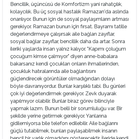
Bencillik, üçüncüsü de Komfortizm yani rahatçılık,
kolaycılık. Bu üç sosyal hastalık Ramazan'da aslında
onarılıyor. Bunun için de sos­yal paylaşımların artması
gerekiyor. Ramazan bunun için fırsat. Bayramı tatille
değerlendirmeye çalışırsak aile bağlan zayıflar,
sosyal bağlar zayıflar, bencillik daha da artar. Sonra
ileriki yaşlarda insan yalnız kalıyor. "Kapımı çoluğum
çocuğum kimse çalmıyor" diyen anne-babalara
bakarsanız kendi çocuklan onların ihmallerinden,
çocukluk hatıralarında aile bağlantısını
güçlendirecek görüntüler ol­madığından dolayı
böyle davranıyordur. Bunlar karşılıklı tabi. Bu günleri
çok iyi değerlendirmek gerekiyor. Zevk duyarak
yapılmıyor olabilir. Bunlar biraz görev bilinciyle
yapmak lazım. Bunun belli bir sorumluluğu var. Bir
şekilde yerine getir­mek gerekiyor. Yanlarına
gidilemiyorsa bile tele­fon edilebilir. Aile bağlarını
güçlü tutabilmek, bunları paylaşabilmek insanın
bencil bir varlık ol­madığını gösterecektir. İleride kendi