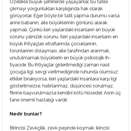
Özellikle büyük şehirlerde yaşayanlar, bu tatile
çıkmayı yorgunlukları karşılığında hak olarak
görüyorlar. Eğer böyle bir tatil yapma durumu varsa
anne ba­banın, aile büyüklerinin gönlünü alarak
yapmalı. Çünkü ileri yaşlardaki insanların en büyük
sorunu yalnızlık sorunu. İleri yaşlardaki insanların en
büyük ihtiyaçları etraflarında çocuklarının,
torunlarının dolaşması, aile tarafından aranmak,
unutulmamak büyüklerin en büyük psikolojik ih­
tiyacıdır. Bu ihtiyaçlar giderilmediği zaman nasıl
çocuğa ilgi, sevgi verilmediğinde ruhunda olum­suz
etkiler bırakıyorsa, ileri yaşlardaki insanlara karşı ilgi
gösterilmezse, hatırlanmaz, düşüncesi so­rulmaz,
fikrine başvurulmazsa kendini kötü hisse­der. Asrın üç
tane önemli hastalığı vardır.
Nedir bunlar?
Birincisi Zevkçilik, zevk peşinde koşmak; ikin­cisi