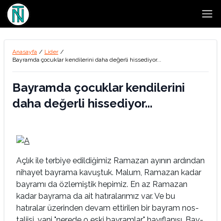
Open
Anasayfa
/
Lider
/
Bayramda çocuklar kendilerini daha değerli hissediyor...
Bayramda çocuklar kendilerini
daha değerli hissediyor...
Açlık ile terbiye edildiğimiz Ramazan ayının ar­dından
nihayet bayrama kavuştuk. Malum, Ra­mazan kadar
bayramı da özlemiştik hepimiz. En az Ramazan
kadar bayrama da ait hatıralarımız var. Ve bu
hatıralar üzerinden devam ettirilen bir bayram nos­
taljisi, yani "nerede o eski bayramlar" hayıflanışı. Bay­