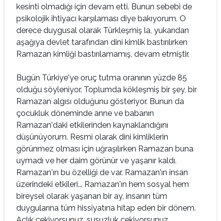
kesinti olmadığı için devam etti. Bunun sebebi de
psikolojik ihtiyacı kar­şılaması diye bakıyorum. O
derece duygusal olarak Türkleşmiş la, yukarıdan
aşağıya devlet tarafından dini kimlik bastırılırken
Ramazan kimliği bastırılamamış, devam etmiştir.
Bugün Türkiye'ye oruç tutma oranının yüzde 85
olduğu söyleniyor. Top­lumda kökleşmiş bir şey, bir
Ramazan algısı oldu­ğunu gösteriyor. Bunun da
çocukluk döneminde anne ve babanın
Ramazan'daki etkilerinden kay­naklandığını
düşünüyorum. Resmi olarak dini kimliklerin
görünmez olması için uğraşılırken Ra­mazan buna
uymadı ve her daim görünür ve yaşa­nır kaldı.
Ramazan'ın bu özelliği de var. Ramazan'ın insan
üzerindeki etkileri... Ramazan'ın hem sosyal hem
bireysel olarak yaşa­nan bir ay, insanın tüm
duygularına tüm hissiya­tına hitap eden bir dönem.
Açlık çekiyorsunuz, susuzluk çekiyorsunuz,