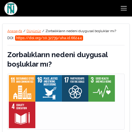
Open
Anasayfa
/
Düşünür
/
Zorbalıkların nedeni duygusal boşluklar mı?
DOI:
https://doi.org/10.32739/uha.id.66244
Zorbalıkların nedeni duygusal
boşluklar mı?