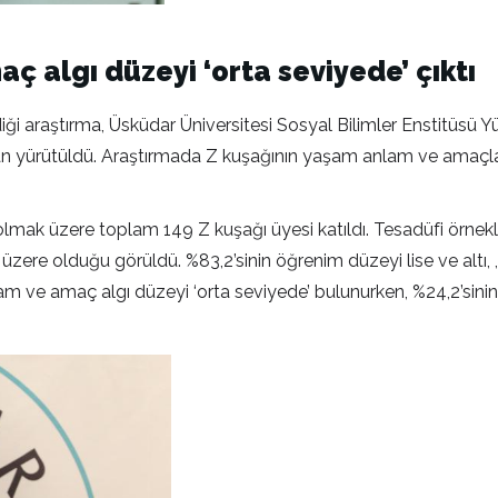
 algı düzeyi ‘orta seviyede’ çıktı
ği araştırma, Üsküdar Üniversitesi Sosyal Bilimler Enstitüsü Y
dan yürütüldü. Araştırmada Z kuşağının yaşam anlam ve amaçlar
 olmak üzere toplam 149 Z kuşağı üyesi katıldı. Tesadüfi örne
 üzere olduğu görüldü. %83,2’sinin öğrenim düzeyi lise ve altı, 
 ve amaç algı düzeyi ‘orta seviyede’ bulunurken, %24,2’sinin ‘y