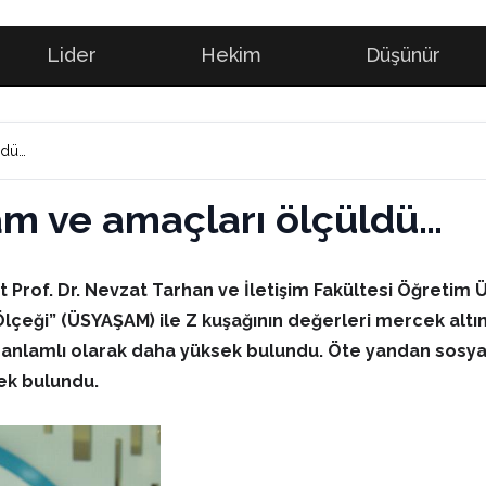
Lider
Hekim
Düşünür
ldü…
am ve amaçları ölçüldü…
t Prof. Dr. Nevzat Tarhan ve İletişim Fakültesi Öğretim 
lçeği” (ÜSYAŞAM) ile Z kuşağının değerleri mercek altın
 anlamlı olarak daha yüksek bulundu. Öte yandan sosy
ek bulundu.