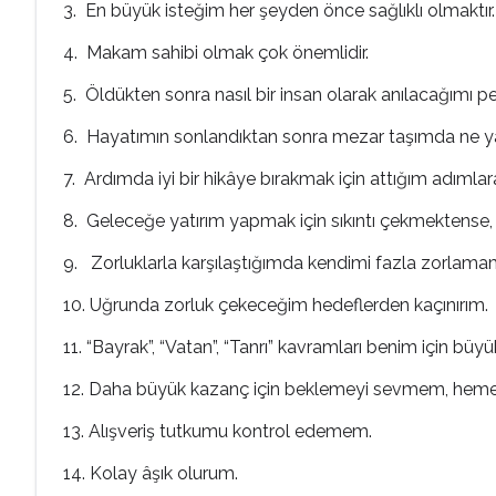
3. En büyük isteğim her şeyden önce sağlıklı olmaktır.
4. Makam sahibi olmak çok önemlidir.
5. Öldükten sonra nasıl bir insan olarak anılacağım
6. Hayatımın sonlandıktan sonra mezar taşımda ne yaz
7. Ardımda iyi bir hikâye bırakmak için attığım adımlar
8. Geleceğe yatırım yapmak için sıkıntı çekmektense, 
9. Zorluklarla karşılaştığımda kendimi fazla zorlamam
10. Uğrunda zorluk çekeceğim hedeflerden kaçınırım.
11. “Bayrak”, “Vatan”, “Tanrı” kavramları benim için büyü
12. Daha büyük kazanç için beklemeyi sevmem, hemen
13. Alışveriş tutkumu kontrol edemem.
14. Kolay âşık olurum.