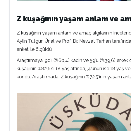
Z kuşağının yaşam anlam ve amaç
Z kuşağının yaşam anlam ve amaç algılarının incelendi
Aylin Tutgun Ünal ve Prof. Dr. Nevzat Tarhan tarafın
anket ile ölçüldü.
Araştırmaya, 90’ı (%60,4) kadın ve 59’u (%39,6) erkek
kuşağının %82,6’sı 18 yaş altında, ,4’ünün ise 18 yaş ve
kondu. Araştırmada, Z kuşağının %72,5’inin yaşam anlam