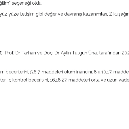
ğilim” seçeneği oldu.
e yüz yüze iletişim gibi değer ve davranış kazanımları, Z kuşağ
f. Dr. Tarhan ve Doç. Dr. Aylin Tutgun Ünal tarafından 2022’d
 becerilerini, 5,6,7. maddeleri ölüm inancını, 8,9,10,17. madde
eri iç kontrol becerisini, 16,18,27. maddeleri orta ve uzun vade