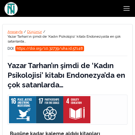
Open
Anasayfa
/
Düşünür
/
Yazar Tarhan’ın şimdi de ‘Kadın Psikolojisi’ kitabı Endonezya’da en çok
satanlarda…
DOI:
https://doi.org/10.32739/uha.id.57148
Yazar Tarhan’ın şimdi de ‘Kadın
Psikolojisi’ kitabı Endonezya’da en
çok satanlarda…
Bugüne kadar kaleme aldığı kitapları