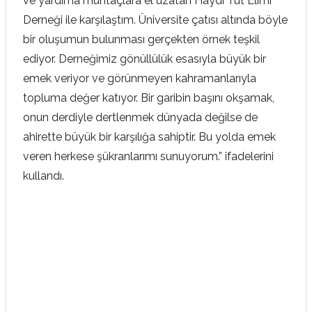
ve yardıma muhtaçlara el uzatan Haydi Tut Elimi
Derneği ile karşılaştım. Üniversite çatısı altında böyle
bir oluşumun bulunması gerçekten örnek teşkil
ediyor. Derneğimiz gönüllülük esasıyla büyük bir
emek veriyor ve görünmeyen kahramanlarıyla
topluma değer katıyor. Bir garibin başını okşamak,
onun derdiyle dertlenmek dünyada değilse de
ahirette büyük bir karşılığa sahiptir. Bu yolda emek
veren herkese şükranlarımı sunuyorum.” ifadelerini
kullandı.