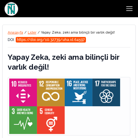
Open
Anasayfa
/
Lider
/
Yapay Zeka, zeki ama bilinçli bir varlık değil!
DOI:
https://doi.org/10.32739/uha.id.64597
Yapay Zeka, zeki ama bilinçli bir
varlık değil!