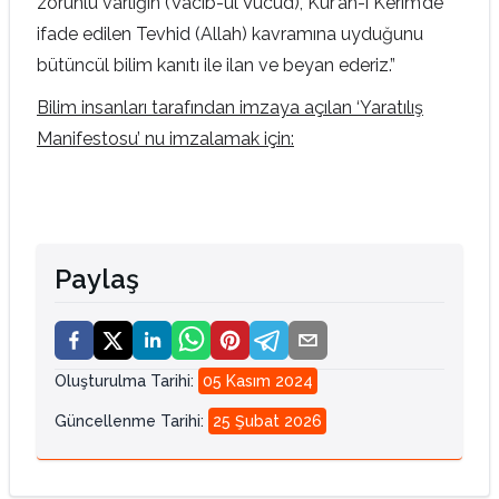
zorunlu varlığın (Vacib-ül Vücud), Kur’an-ı Kerim’de
ifade edilen Tevhid (Allah) kavramına uyduğunu
bütüncül bilim kanıtı ile ilan ve beyan ederiz.”
Bilim insanları tarafından imzaya açılan ‘Yaratılış
Manifestosu’ nu imzalamak için:
Paylaş
Oluşturulma Tarihi
:
05 Kasım 2024
Güncellenme Tarihi
:
25 Şubat 2026