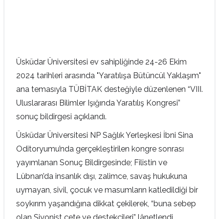
Üsküdar Üniversitesi ev sahipliğinde 24-26 Ekim
2024 tarihleri arasında "Yaratılışa Bütüncül Yaklaşım"
ana temasıyla TÜBİTAK desteğiyle düzenlenen “VIII.
Uluslararası Bilimler Işığında Yaratılış Kongresi”
sonuç bildirgesi açıklandı.
Üsküdar Üniversitesi NP Sağlık Yerleşkesi İbni Sina
Oditoryumu’nda gerçekleştirilen kongre sonrası
yayımlanan Sonuç Bildirgesinde; Filistin ve
Lübnan’da insanlık dışı, zalimce, savaş hukukuna
uymayan, sivil, çocuk ve masumların katledildiği bir
soykırım yaşandığına dikkat çekilerek, “buna sebep
olan Siyonist çete ve destekçileri” lânetlendi.