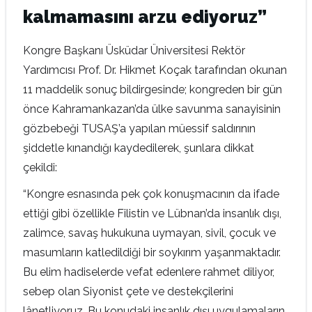
kalmamasını arzu ediyoruz”
Kongre Başkanı Üsküdar Üniversitesi Rektör
Yardımcısı Prof. Dr. Hikmet Koçak tarafından okunan
11 maddelik sonuç bildirgesinde; kongreden bir gün
önce Kahramankazan’da ülke savunma sanayisinin
gözbebeği TUSAŞ’a yapılan müessif saldırının
şiddetle kınandığı kaydedilerek, şunlara dikkat
çekildi:
“Kongre esnasında pek çok konuşmacının da ifade
ettiği gibi özellikle Filistin ve Lübnan’da insanlık dışı,
zalimce, savaş hukukuna uymayan, sivil, çocuk ve
masumların katledildiği bir soykırım yaşanmaktadır.
Bu elim hadiselerde vefat edenlere rahmet diliyor,
sebep olan Siyonist çete ve destekçilerini
lânetliyoruz. Bu konudaki insanlık dışı uygulamaların