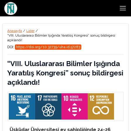
Open
Anasayfa
/
Lider
/
“VIII. Uluslararası Bilimler Işığında Yaratılış Kongresi” sonuç bildirgesi
açıklandı!
DOI:
https://doi.org/10.32739/uha.id.57283
“VIII. Uluslararası Bilimler Işığında
Yaratılış Kongresi” sonuç bildirgesi
açıklandı!
Üsküdar Üniversitesi ev sahipliğinde 24-26