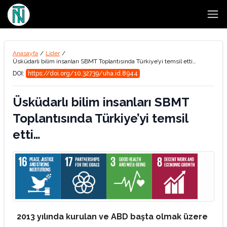
Open
Anasayfa
/
Lider
/
Üsküdarlı bilim insanları SBMT Toplantısında Türkiye’yi temsil etti…
DOI:
https://doi.org/10.32739/uha.id.8944
Üsküdarlı bilim insanları SBMT
Toplantısında Türkiye’yi temsil
etti…
2013 yılında kurulan ve ABD başta olmak üzere