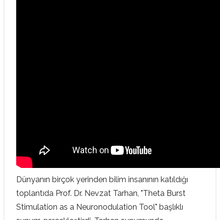
Dünyanın birçok yerinden bilim insanının katıldığı
toplantıda Prof. Dr. Nevzat Tarhan, "
Theta Burst
Stimulation as a Neuronodulation Tool"
başlıklı