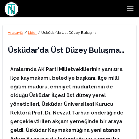
Open
Anasayfa
/
Lider
/
Üsküdar'da Üst Düzey Buluşma...
Üsküdar'da Üst Düzey Buluşma...
Aralarında AK Parti Milletvekillerinin yanı sıra
ilçe kaymakamı, belediye başkanı, ilçe milli
eğitim müdürü, emniyet müdürlerinin de
olduğu Üsküdar İlçesi üst düzey yerel
yöneticileri, Üsküdar Üniversitesi Kurucu
Rektörü Prof. Dr. Nevzat Tarhan önderliğinde
gerçekleştirilen akşam yemeğinde bir araya
geldi. Üsküdar Kaymakamlığına yeni atanan
Adem Yazıcı’nın da bulunduğu ve samimi bir