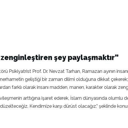
ı zenginleştiren şey paylaşmaktır”
ü Psikiyatrist Prof. Dr. Nevzat Tarhan, Ramazan ayının insan
erhametin geliştiği bir zaman dilimi olduğuna dikkat çekerek; “
rdan farklı olarak insanı madden, manen, karakter olarak zengi
eşmenin arttığına işaret ederek, İslam dünyasında olumlu değ
üzelteceğiz. Kendimize karşı dürüst olacağız.” şeklinde konu