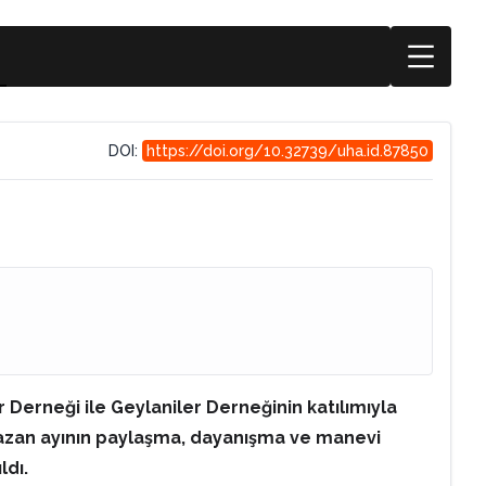
DOI:
https://doi.org/10.32739/uha.id.87850
 Derneği ile Geylaniler Derneğinin katılımıyla
amazan ayının paylaşma, dayanışma ve manevi
ıldı.