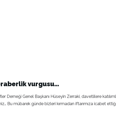
beraberlik vurgusu…
r Derneği Genel Başkanı Hüseyin Zerraki, davetlilere katılımları
iz… Bu mübarek günde bizleri kırmadan iftarımıza icabet ettiğin