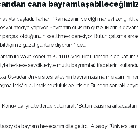
andan cana bayramlaşabileceğimiz
masıyla başladı. Tarhan; “Ramazanın verdiği manevi zenginli
 sosyal medya yapıyor. Bayramın etkisinin güzelliklerinin deva
 parçası olduğunu hissettirmek gerekiyor. Bütün çalışma arkada
ldiğimiz güzel günlere diyorum.” dedi.
rhan ile Vakıf Yönetim Kurulu Üyesi Fırat Tarhan’ın da katılım
e herkese sevdikleriyle mutlu bayramlar.” ifadelerini kullandı.
Zelka, Üsküdar Üniversitesi ailesinin bayramlaşma merasimin
aşma imkânı bulmak mutluluk belirtisidir. Bundan sonraki ba
in Konuk da iyi dileklerde bulunarak “Bütün çalışma arkadaşlar
Atasoy da bayram heyecanını dile getirdi. Atasoy; “Üniversitemi