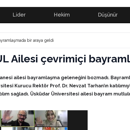
Lider
Hekim
Düşünür
ayramlaşmada bir araya geldi
 Ailesi çevrimiçi bayraml
nesi ailesi
bayramlaşma geleneğini bozmadı. Bayraml
sitesi Kurucu Rektör Prof. Dr. Nevzat Tarhan’ın katılımı
lım sağladı. Üsküdar Üniversitesi ailesi bayram mutlulu