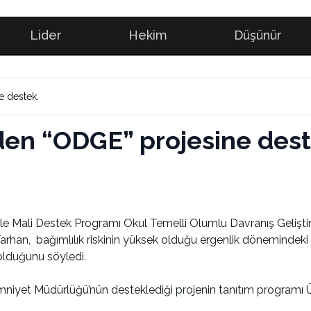
Lider
Hekim
Düşünür
e destek.
den “ODGE” projesine dest
e Mali Destek Programı Okul Temelli Olumlu Davranış Geliştirme
 Tarhan, bağımlılık riskinin yüksek olduğu ergenlik döneminde
 olduğunu söyledi.
 Emniyet Müdürlüğü’nün desteklediği projenin tanıtım program