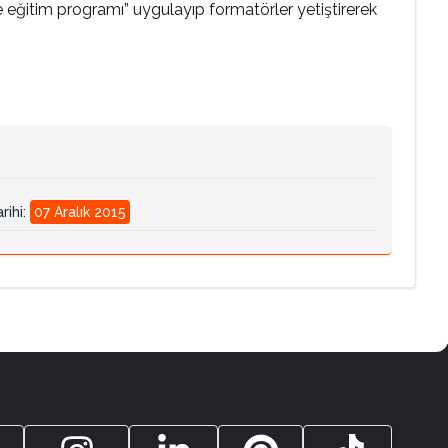
e eğitim programı” uygulayıp formatörler yetiştirerek
rihi
:
07 Aralık 2015