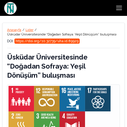
Open
Anasayfa
/
Lider
/
Üsküdar Üniversitesinde “Doğadan Sofraya: Yeşil Dönüşüm” buluşması
DOI:
https://doi.org/10.32739/uha.id.89929
Üsküdar Üniversitesinde
“Doğadan Sofraya: Yeşil
Dönüşüm” buluşması