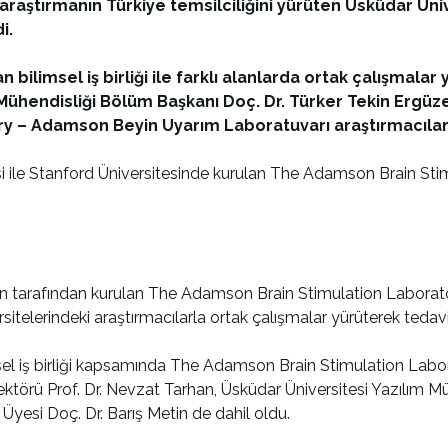
k araştırmanın Türkiye temsilciliğini yürüten Üsküdar Ü
i.
an bilimsel iş birliği ile farklı alanlarda ortak çalışma
Mühendisliği Bölüm Başkanı Doç. Dr. Türker Tekin Ergüzel
 – Adamson Beyin Uyarım Laboratuvarı araştırmacıları 
 ile Stanford Üniversitesinde kurulan The Adamson Brain S
on tarafından kurulan The Adamson Brain Stimulation Labor
itelerindeki araştırmacılarla ortak çalışmalar yürüterek tedav
imsel iş birliği kapsamında The Adamson Brain Stimulation L
Rektörü Prof. Dr. Nevzat Tarhan, Üsküdar Üniversitesi Yazılım M
Üyesi Doç. Dr. Barış Metin de dahil oldu.