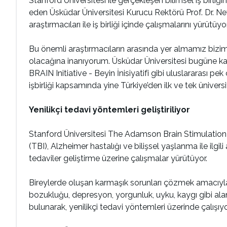
Stanford Üniversitesi ile gerçekleşen bilimsel iş birl
eden Üsküdar Üniversitesi Kurucu Rektörü Prof. Dr. N
araştırmacıları ile iş birliği içinde çalışmalarını yürütüyor
Bu önemli araştırmacıların arasında yer almamız bizim i
olacağına inanıyorum. Üsküdar Üniversitesi bugüne ka
BRAIN Initiative - Beyin İnisiyatifi gibi uluslararası pe
işbirliği kapsamında yine Türkiye’den ilk ve tek üniversi
Yenilikçi tedavi yöntemleri geliştiriliyor
Stanford Üniversitesi The Adamson Brain Stimulatio
(TBI), Alzheimer hastalığı ve bilişsel yaşlanma ile ilgi
tedaviler geliştirme üzerine çalışmalar yürütüyor.
Bireylerde oluşan karmaşık sorunları çözmek amacıyla, 
bozukluğu, depresyon, yorgunluk, uyku, kaygı gibi ala
bulunarak, yenilikçi tedavi yöntemleri üzerinde çalışıyo