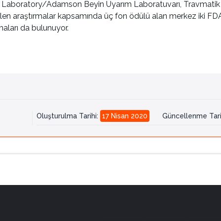
aboratory/Adamson Beyin Uyarım Laboratuvarı, Travmatik Beyin
en araştırmalar kapsamında üç fon ödülü alan merkez iki FDA A
maları da bulunuyor.
Oluşturulma Tarihi
:
17 Nisan 2020
Güncellenme Tari