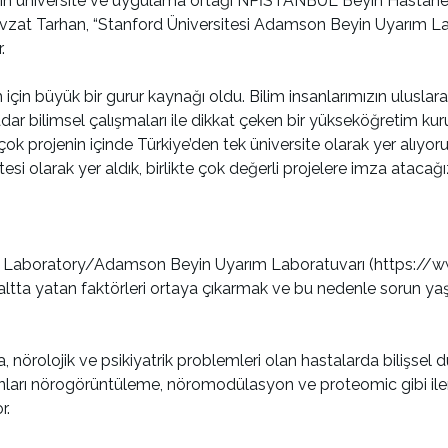
iğinin üniversite ve uygulama ortağı NPİSTANBUL Beyin Hastane
evzat Tarhan, “Stanford Üniversitesi Adamson Beyin Uyarım La
.
çin büyük bir gurur kaynağı oldu. Bilim insanlarımızın uluslarar
dar bilimsel çalışmaları ile dikkat çeken bir yükseköğretim k
k çok projenin içinde Türkiye’den tek üniversite olarak yer alıyo
tesi olarak yer aldık, birlikte çok değerli projelere imza atacağı
n Laboratory/Adamson Beyin Uyarım Laboratuvarı (https://ww
li altta yatan faktörleri ortaya çıkarmak ve bu nedenle sorun yaşa
nörolojik ve psikiyatrik problemleri olan hastalarda bilişsel 
nları nörogörüntüleme, nöromodülasyon ve proteomic gibi iler
r.