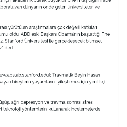
si için akademik olarak büyük bir önem taşıdığını ifade
boratuvarı dünyanın önde gelen üniversiteleri ve
ası yürütülen araştırmalara çok değerli katkıları
urumu oldu. ABD eski Başkanı Obama’nın başlattığı The
ruz. Stanford Üniversitesi ile gerçekleşecek bilimsel
z” dedi.
w.abslab.stanford.edu); Travmatik Beyin Hasarı
yan bireylerin yaşamlarını iyileştirmek için yenilikçi
düşüş, ağrı, depresyon ve travma sonrası stres
i teknoloji yöntemlerini kullanarak incelemelerde