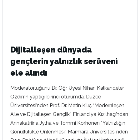
Dijitalleşen dünyada
gençlerin yalnızlık serüveni
ele alındı
Moderatörlüğünü Dr. Öğr. Üyesi Nihan Kalkandeler
Özdin’in yaptığı birinci oturumda; Düzce
Üniversitesi’nden Prof. Dr. Metin Kılıç “Modernleşen
Aile ve Dijitalleşen Gençlik”, Finlandiya Kızılhaçı’ndan
Annakatriina Jylhä ve Tommi Korhonen “Yalnızlığın
Gönüllülükle Önlenmesi”, Marmara Üniversitesi’nden