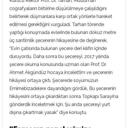
Kurucu Rektör Prof. Dr. Tarhan, Müslüman
coğrafyaların birbirine düşürülmeye çalışıldığını
belirterek düşmanlara karşı ortak yönlerle hareket
edilmesi gerektiğini vurguladı. Tarhan törende
yaptığı konuşmada evlerinde bulunan dokuz metre
üç santimlik şecerenin hikayesine de değinerek,
“Evin çatısında bulunan şecere deri kılıfın içinde
duruyordu. Daha sonra bu şecereyi, 2017 yılında
şecere okuma konusunda uzman olan Prof. Dr.
Ahmet Akgündüz hocaya incelettim ve şecerenin
hikâyesi ortaya çıktı. Şecerede soyumuzun
Emirnebizadelere dayandığını gördük. Bu şecerenin
hikâyesini ortaya çıkardıktan sonra Topkapı Sarayı’na
gönderdik inceletmek için. Şu anda şecereyi yurt
dışına çıkartmak yasak” diye konuştu.