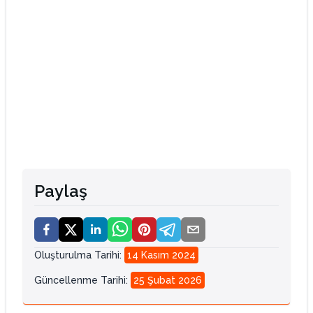
Paylaş
Oluşturulma Tarihi
:
14 Kasım 2024
Güncellenme Tarihi
:
25 Şubat 2026