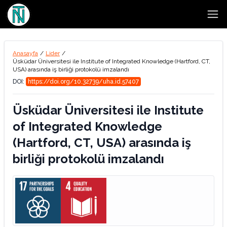
Open
Anasayfa
/
Lider
/
Üsküdar Üniversitesi ile Institute of Integrated Knowledge (Hartford, CT,
USA) arasında iş birliği protokolü imzalandı
DOI:
https://doi.org/10.32739/uha.id.57407
Üsküdar Üniversitesi ile Institute
of Integrated Knowledge
(Hartford, CT, USA) arasında iş
birliği protokolü imzalandı