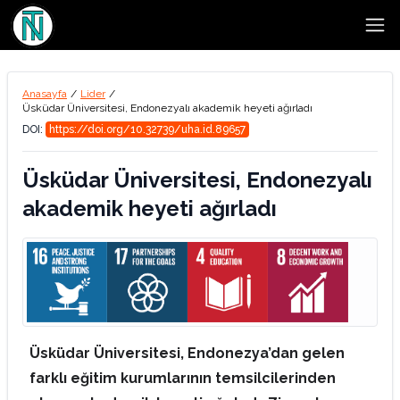
Open
Anasayfa
/
Lider
/
Üsküdar Üniversitesi, Endonezyalı akademik heyeti ağırladı
DOI:
https://doi.org/10.32739/uha.id.89657
Üsküdar Üniversitesi, Endonezyalı
akademik heyeti ağırladı
Üsküdar Üniversitesi, Endonezya’dan gelen
farklı eğitim kurumlarının temsilcilerinden