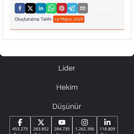
Oluşturulma Tarihi
:
19 Mayıs 2026
Lider
Hekim
Düşünür
453.275
263.852
284.735
1.262.390
118.809