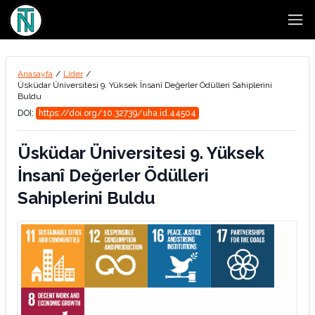
Open
Anasayfa
/
Lider
/
Üsküdar Üniversitesi 9. Yüksek İnsanî Değerler Ödülleri Sahiplerini
Buldu
DOI:
https://doi.org/10.32739/uha.id.44504
Üsküdar Üniversitesi 9. Yüksek
İnsanî Değerler Ödülleri
Sahiplerini Buldu