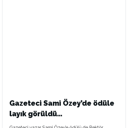
Gazeteci Sami Özey’de ödüle
layık görüldü…
Gazeteci yazar Sami Özey’e ödülü de Rektör