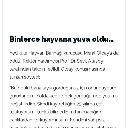
Binlerce hayvana yuva oldu…
Yedikule Hayvan Barınağı kurucusu Meral Olcay’a da
ödülü Rektör Yardımcısı Prof. Dr. Sevil Atasoy
tarafından takdim edildi. Olcay konuşmasında
şunları söyledi:
“Bu ödülü bana layık gördüğünüz için onur duydum
gururlandım. Yolda kedi köpek gördüğümde yolumu
değiştirirdim. Şimdi kaybettiğim 25 yılıma çok
üzülüyorum, çünkü bilmediğim tanımadığım
canlılardan korkuyormuşum. Kendimi sahipsiz
hayvanlara adadım bunun manevi hazzı anlatılmaz