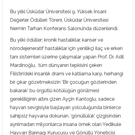
Bu yılki Üsküdar Üniversitesi 9. Yüksek İnsani
Değerler Ödülleri Töreni, Üsküdar Üniversitesi
Nermin Tarhan Konferans Salonu’nda düzenlendi.
Bu yılki ödüller; kronik hastalıklar, kanser ve
nörodejeneratif hastalıklar için yenilikçi ilaç ve erken
tanı sistemleri üzerine çalışmalar yapan Prof. Dr. Adil
Mardinoğlu, tüm dünyanın tepkisini çeken
Filistin’deki insanlık dramı ve katliama karşı, herhangi
bir çıkar gözetmeksizin 'Bir çocuğun gözlerinden
bakarak' bu örgütlü kötülüğün görülmesi
gerekliliğinin altını çizen Ayçin Kantoğlu, sadece
hayvan sevgisiyle başlayan yolculuğunda binlerce
sahipsiz hayvana dokunan, ‘gönüllülük’ çizgisinden
ayrılmadan milyonlarca insana örnek olan Yedikule
Hayvan Barınağı Kurucusu ve Gönüllü Yöneticisi