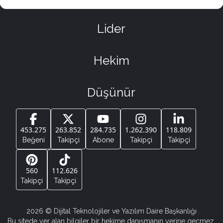
Lider
Hekim
Düşünür
453.275
263.852
284.735
1.262.390
118.809
Beğeni
Takipçi
Abone
Takipçi
Takipçi
560
112.626
Takipçi
Takipçi
2026
© Dijital Teknolojiler ve Yazılım Daire Başkanlığı
Bu sitede yer alan bilgiler bir hekime danışmanın yerine geçmez.