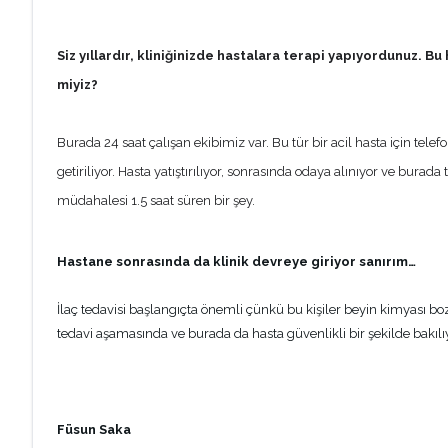
Siz yıllardır, kliniğinizde hastalara terapi yapıyordunuz. B
miyiz?
Burada 24 saat çalışan ekibimiz var. Bu tür bir acil hasta için tele
getiriliyor. Hasta yatıştırılıyor, sonrasında odaya alınıyor ve bura
müdahalesi 1.5 saat süren bir şey.
Hastane sonrasında da klinik devreye giriyor sanırım…
İlaç tedavisi başlangıçta önemli çünkü bu kişiler beyin kimyası boz
tedavi aşamasında ve burada da hasta güvenlikli bir şekilde bakılıy
Füsun Saka