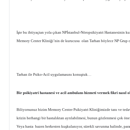
İşte bu ihtiyaçtan yola çıkan NPİstanbul-Nöropsikiyatri Hastanesinin kur
Memory Center Kliniği’nin de kurucusu olan Tarhan böylece NP Grup ola
Tarhan ile Psiko-Acil uygulamasını konuştuk…
Bir psikiyatri hastanesi ve acil ambulans hizmeti vermek fikri nasıl o
Biliyorsunuz bizim Memory Center Psikiyatri Kliniğimizde tanı ve tedavi 
krizin herhangi bir hastalıktan ayrılabilmesi, bunun gözlenmesi çok öne
Veya hasta bazen herkesten kuşkulanıyor, sürekli savunma halinde, parano