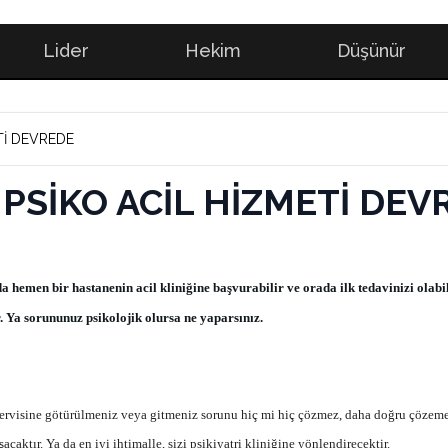
Lider
Hekim
Düşünür
İZMETİ DEVREDE
 PSİKO ACİL HİZMETİ DEV
emen bir hastanenin acil kliniğine başvurabilir ve orada ilk tedavinizi olabili
r. Ya sorununuz psikolojik olursa ne yaparsınız
.
il servisine götürülmeniz veya gitmeniz sorunu hiç mi hiç çözmez, daha doğru çöze
ktır. Ya da en iyi ihtimalle, sizi psikiyatri kliniğine yönlendirecektir.