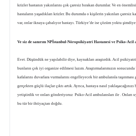
krizler hastanın yakınlarını çok çaresiz bırakan durumlar. Ve en önemli
hastaların yaşadıkları krizler. Bu durumda o kişilerin yakınları çaresiz ka
var, onlar iknaya çabalıyor hastayı. Türkiye’de ise çözüm yoktu şimdiye
Ve siz de sanırım NPİstanbul-Nöropsikiyatri Hastanesi ve Psiko-Acil a
Evet. Düşündük ne yapılabilir diye, kaynakları araştırdık. Acil psikiyatr
bunların çok iyi organize edilmesi lazım. Araştırmalarımızın sonucunda b
kafalarını duvarlara vurmalarını engelleyecek bir ambulansla taşınması g
gerçekten güçlü ilaçlar çıktı artık. Ayrıca, hastaya nasıl yaklaşacağınız
yetiştirdik ve onları gönderiyoruz Psiko-Acil ambulansları ile . Onları u
bu tür bir ihtiyaçtan doğdu.