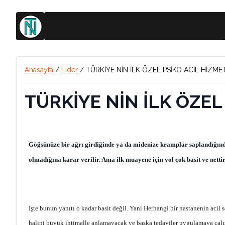
Anasayfa
/
Lider
/
TÜRKİYE NİN İLK ÖZEL PSİKO ACİL H
TÜRKİYE NİN İLK ÖZEL
Göğsünüze bir ağrı girdiğinde ya da midenize kramplar saplandığında h
olmadığına karar verilir. Ama ilk muayene için yol çok basit ve netti
İşte bunun yanıtı o kadar basit değil. Yani Herhangi bir hastanenin ac
halini büyük ihtimalle anlamayacak ve başka tedaviler uygulamaya çalışaca