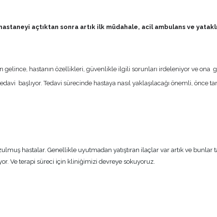
u hastaneyi açtıktan sonra artık ilk müdahale, acil ambulans ve yatakl
fon gelince, hastanın özellikleri, güvenlikle ilgili sorunları irdeleniyor ve o
da tedavi başlıyor. Tedavi sürecinde hastaya nasıl yaklaşılacağı önemli, önce 
ulmuş hastalar. Genellikle uyutmadan yatıştıran ilaçlar var artık ve bunlar ta
or. Ve terapi süreci için kliniğimizi devreye sokuyoruz.