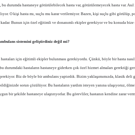
si, bu durumda hastaneye götürülebilecek hasta var, götürülemeyecek hasta var. Asıl
lıyor. O kişi hasta mı, suçlu mu karar verilemiyor. Bazen, kişi suçlu gibi görülüp, po
 kadar. Bunun için özel eğitimli ve donanımlı ekipler gerekiyor ve bu konuda bize 
mbulans sistemini geliştirdiniz değil mi?
i hastaları için eğitimli ekipler bulunması gerekiyordu. Çünkü, böyle bir hasta nasıl
u durumdaki hastaların hastaneye giderken çok özel hizmet almaları gerektiği gerçe
erekiyor. Biz de böyle bir ambulans yaptırdık. Bizim yaklaşımımızda, klasik deli g
ı bildiğinizde sorun çözülüyor. Bu hastaların yardım isteyen yanına ulaşıyoruz, ölme
ygun bir şekilde hastaneye ulaştırıyorlar. Bu görevliler, hastanın kendine zarar ve