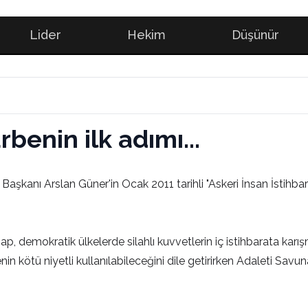
Lider
Hekim
Düşünür
benin ilk adımı...
şkanı Arslan Güner'in Ocak 2011 tarihli "Askeri İnsan İstihba
demokratik ülkelerde silahlı kuvvetlerin iç istihbarata karı
nin kötü niyetli kullanılabileceğini dile getirirken Adaleti S