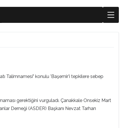
ratı Talimnamesi" konulu 'Başemir'i tepkilere sebep
şmaması gerektiğini vurguladı. Çanakkale Onsekiz Mart
avunanlar Derneği (ASDER) Başkanı Nevzat Tarhan