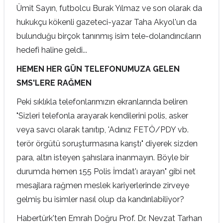
Ümit Sayın, futbolcu Burak Yılmaz ve son olarak da
hukukçu kökenli gazeteci-yazar Taha Akyol'un da
bulunduğu birçok tanınmış isim tele-dolandırıcıların
hedefi haline geldi...
HEMEN HER GÜN TELEFONUMUZA GELEN
SMS'LERE RAĞMEN
Peki sıklıkla telefonlarımızın ekranlarında beliren
"Sizleri telefonla arayarak kendilerini polis, asker
veya savcı olarak tanıtıp, 'Adınız FETÖ/PDY vb.
terör örgütü soruşturmasına karıştı" diyerek sizden
para, altın isteyen şahıslara inanmayın. Böyle bir
durumda hemen 155 Polis İmdat'ı arayan" gibi net
mesajlara rağmen meslek kariyerlerinde zirveye
gelmiş bu isimler nasıl olup da kandırılabiliyor?
Habertürk'ten Emrah Doğru Prof. Dr. Nevzat Tarhan