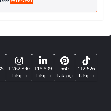
arihi
:
20 Ekim 2011
35
1.262.390
118.809
560
112.626
e
Takipçi
Takipçi
Takipçi
Takipçi