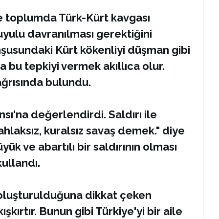
le toplumda Türk-Kürt kavgası
uyulu davranılması gerektiğini
mşusundaki Kürt kökenliyi düşman gibi
na bu tepkiyi vermek akıllıca olur.
ğrısında bulundu.
sı'na değerlendirdi. Saldırı ile
laksız, kuralsız savaş demek." diye
ük ve abartılı bir saldırının olması
kullandı.
m oluşturulduğuna dikkat çeken
şkırtır. Bunun gibi Türkiye'yi bir aile