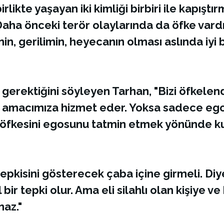
rlikte yaşayan iki kimliği birbiri ile kapışt
. Daha önceki terör olaylarında da öfke var
nin, gerilimin, heyecanın olması aslında iyi
ı gerektiğini söyleyen Tarhan, "Bizi öfkelen
sek amacımıza hizmet eder. Yoksa sadece eg
 bu öfkesini egosunu tatmin etmek yönünde
pkisini gösterecek çaba içine girmeli. Di
bir tepki olur. Ama eli silahlı olan kişiye v
maz."