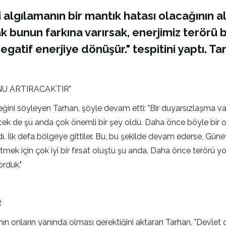
algılamanın bir mantık hatası olacağının al
bunun farkına varırsak, enerjimiz terörü bi
gatif enerjiye dönüşür." tespitini yaptı. Tar
U ARTIRACAKTIR"
ceğini söyleyen Tarhan, şöyle devam etti: "Bir duyarsızlaşma va
ecek de şu anda çok önemli bir şey oldu. Daha önce böyle bir
ı. İlk defa bölgeye gittiler. Bu, bu şekilde devam ederse, Gü
 etmek için çok iyi bir fırsat oluştu şu anda. Daha önce terör
rduk."
R
rının onların yanında olması gerektiğini aktaran Tarhan, "Devl