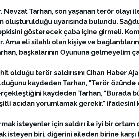
r. Nevzat Tarhan, son yaşanan terör olayı i
min oluşturulduğu uyarısında bulundu. Sağd
epkisini gösterecek çaba içine girmeli. Ko
r. Ama eli silahlı olan kişiye ve bağlantıları
arhan, başkalarının Oyununa gelmeyelim ça
hit olduğu terör saldırısını Cihan Haber Ajan
lduğunu kaydeden Tarhan, "Terör özünde ah
erçekleştiğini kaydeden Tarhan, "Burada büy
şitli açıdan yorumlamak gerekir." ifadesini 
ak isteyenler için saldırı ile iyi bir orta
isteyen biri, diğerini aileden birine karşı kı