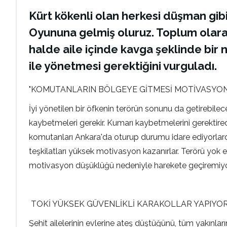
Kürt kökenli olan herkesi düşman gibi 
Oyununa gelmiş oluruz. Toplum olarak 
halde aile içinde kavga şeklinde bir ne
ile yönetmesi gerektiğini vurguladı.
"KOMUTANLARIN BÖLGEYE GİTMESİ MOTİVASYON
İyi yönetilen bir öfkenin terörün sonunu da getirebile
kaybetmeleri gerekir. Kumarı kaybetmelerini gerektir
komutanları Ankara'da oturup durumu idare ediyorlard
teşkilatları yüksek motivasyon kazanırlar. Terörü yok
motivasyon düşüklüğü nedeniyle harekete geçiremiyo
TOKİ YÜKSEK GÜVENLİKLİ KARAKOLLAR YAPIYO
Şehit ailelerinin evlerine ateş düştüğünü, tüm yakınla