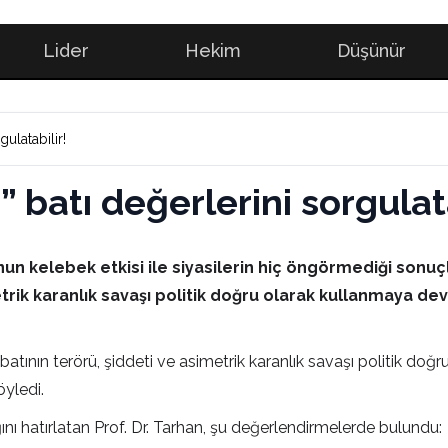
Lider
Hekim
Düşünür
ulatabilir!
 batı değerlerini sorgulata
un kelebek etkisi ile siyasilerin hiç öngörmediği sonuç
etrik karanlık savaşı politik doğru olarak kullanmaya de
batının terörü, şiddeti ve asimetrik karanlık savaşı politik d
öyledi.
ını hatırlatan Prof. Dr. Tarhan, şu değerlendirmelerde bulundu: