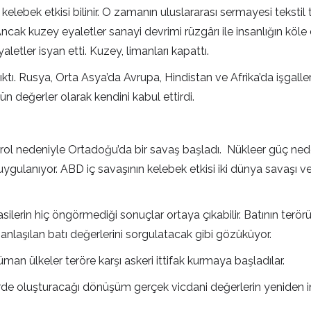
kelebek etkisi bilinir. O zamanın uluslararası sermayesi tekstil 
. Ancak kuzey eyaletler sanayi devrimi rüzgârı ile insanlığın 
aletler isyan etti. Kuzey, limanları kapattı.
ktı. Rusya, Orta Asya’da Avrupa, Hindistan ve Afrika’da işgalle
ün değerler olarak kendini kabul ettirdi.
rol nedeniyle Ortadoğu’da bir savaş başladı. Nükleer güç neden
 uygulanıyor. ABD iç savaşının kelebek etkisi iki dünya savaşı 
asilerin hiç öngörmediği sonuçlar ortaya çıkabilir. Batının terörü
laşılan batı değerlerini sorgulatacak gibi gözüküyor.
n ülkeler teröre karşı askeri ittifak kurmaya başladılar.
rde oluşturacağı dönüşüm gerçek vicdani değerlerin yeniden in