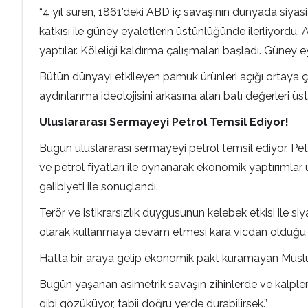
“4 yıl süren, 1861’deki ABD iç savaşının dünyada siyasi 
katkısı ile güney eyaletlerin üstünlüğünde ilerliyordu
yaptılar. Köleliği kaldırma çalışmaları başladı. Güney ey
Bütün dünyayı etkileyen pamuk ürünleri açığı ortaya çı
aydınlanma ideolojisini arkasına alan batı değerleri üst
Uluslararası Sermayeyi Petrol Temsil Ediyor!
Bugün uluslararası sermayeyi petrol temsil ediyor. Pet
ve petrol fiyatları ile oynanarak ekonomik yaptırımlar
galibiyeti ile sonuçlandı.
Terör ve istikrarsızlık duygusunun kelebek etkisi ile siy
olarak kullanmaya devam etmesi kara vicdan olduğu an
Hatta bir araya gelip ekonomik pakt kuramayan Müslüma
Bugün yaşanan asimetrik savaşın zihinlerde ve kalple
gibi gözüküyor, tabii doğru yerde durabilirsek.”