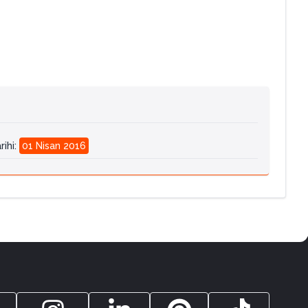
rihi
:
01 Nisan 2016