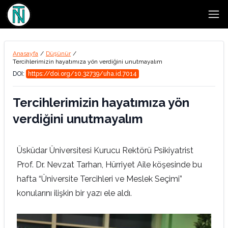
Open
Anasayfa
/
Düşünür
/
Tercihlerimizin hayatımıza yön verdiğini unutmayalım
DOI:
https://doi.org/10.32739/uha.id.7014
Tercihlerimizin hayatımıza yön
verdiğini unutmayalım
Üsküdar Üniversitesi Kurucu Rektörü Psikiyatrist
Prof. Dr. Nevzat Tarhan, Hürriyet Aile köşesinde bu
hafta “Üniversite Tercihleri ve Meslek Seçimi”
konularını ilişkin bir yazı ele aldı.