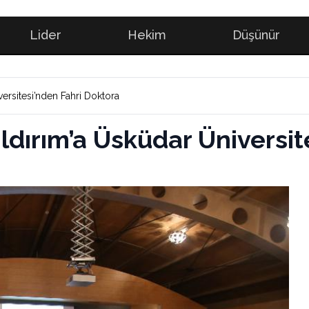
Lider
Hekim
Düşünür
ldırım’a Üsküdar Üniversitesi’nden Fahri Doktora
ldırım’a Üsküdar Üniversit