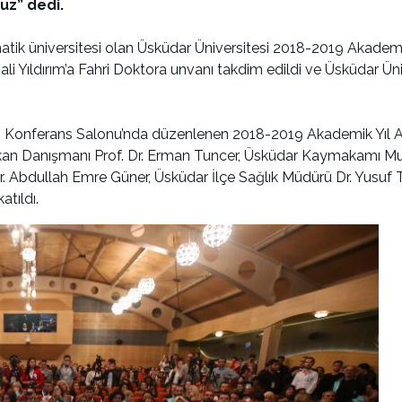
uz” dedi.
ematik üniversitesi olan Üsküdar Üniversitesi 2018-2019 Akademik
ali Yıldırım’a Fahri Doktora unvanı takdim edildi ve Üsküdar Ün
 Konferans Salonu’nda düzenlenen 2018-2019 Akademik Yıl Açı
Başkan Danışmanı Prof. Dr. Erman Tuncer, Üsküdar Kaymakamı 
r. Abdullah Emre Güner, Üsküdar İlçe Sağlık Müdürü Dr. Yusuf T
tıldı.