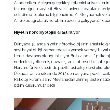
Akademik Yıl Açılışını gerçekleştirdiklerini üniversiten
bulunduğunu söyledi. Bir vakıf üniversitesi olarak en i
edindirme, toplumu bilgilendirme, Ar-Ge yapmak ve bi
Ar-Ge odağı olarak nörobilim üzerine çalışıyoruz” dedi
Niyetin nörobiyolojisi araştırılıyor
Dünyada şu anda niyetin nörobiyolojisinin araştırıldığ
şeyi hayal ettiği zaman mesela yemek yemeyi hayal ede
temel davranış olduğu biliniyor. Bu bizi pozitif psikolo
nedenle niyetlenmiş davranış, artık bilimsel bir kategor
Harvard Üniversitesi’nde pozitif psikoloji dersi okutulu
Üsküdar Üniversitesinde 2012’den bu yana pozitif psiko
Psikoloji kuramı sanki Mevlana’dan alınmış, sistematiz
bizim kusurumuz” dedi.