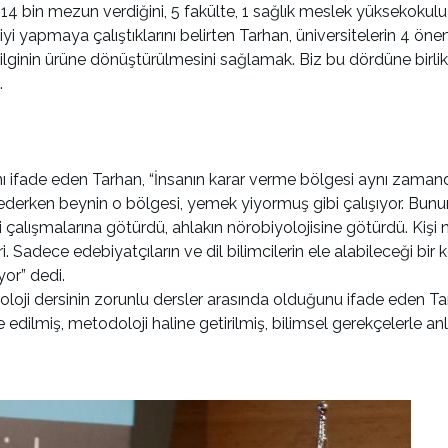
in 14 bin mezun verdiğini, 5 fakülte, 1 sağlık meslek yüksekokulu
yiyi yapmaya çalıştıklarını belirten Tarhan, üniversitelerin 4 
lginin ürüne dönüştürülmesini sağlamak. Biz bu dördüne birli
.
ını ifade eden Tarhan, “İnsanın karar verme bölgesi aynı zamand
rken beynin o bölgesi, yemek yiyormuş gibi çalışıyor. Bunun 
ji çalışmalarına götürdü, ahlakın nörobiyolojisine götürdü. Kişi
i. Sadece edebiyatçıların ve dil bilimcilerin ele alabileceği bir 
yor” dedi.
loji dersinin zorunlu dersler arasında olduğunu ifade eden Tarh
e edilmiş, metodoloji haline getirilmiş, bilimsel gerekçelerle 