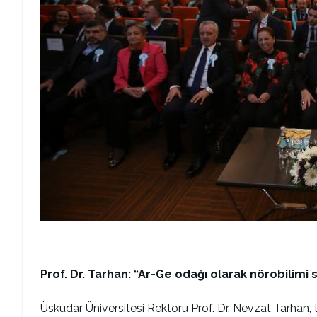
Prof. Dr. Tarhan: “Ar-Ge odağı olarak nörobilimi 
Üsküdar Üniversitesi Rektörü Prof. Dr. Nevzat Tarhan, t