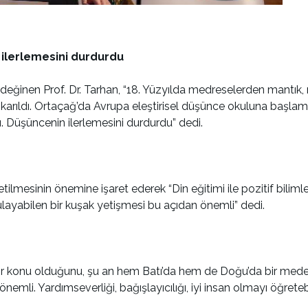
ilerlemesini durdurdu
eğinen Prof. Dr. Tarhan, “18. Yüzyılda medreselerden mantık, ma
n çıkarıldı. Ortaçağ’da Avrupa eleştirisel düşünce okuluna baş
 Düşüncenin ilerlemesini durdurdu” dedi.
etilmesinin önemine işaret ederek “Din eğitimi ile pozitif bili
ulayabilen bir kuşak yetişmesi bu açıdan önemli” dedi.
onu olduğunu, şu an hem Batı’da hem de Doğu’da bir medeniyet
ı önemli. Yardımseverliği, bağışlayıcılığı, iyi insan olmayı öğre