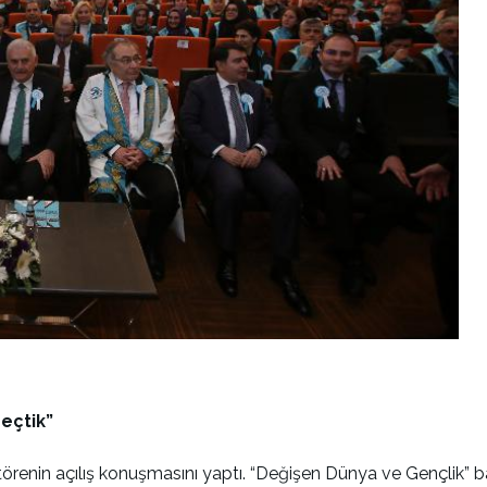
seçtik”
örenin açılış konuşmasını yaptı. “Değişen Dünya ve Gençlik” başl