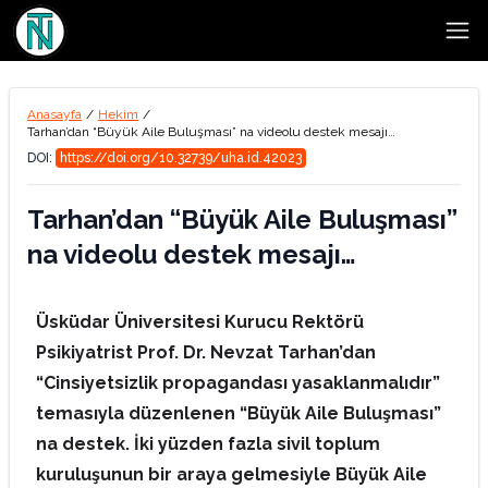
Open
Anasayfa
/
Hekim
/
Tarhan’dan “Büyük Aile Buluşması” na videolu destek mesajı…
DOI:
https://doi.org/10.32739/uha.id.42023
Tarhan’dan “Büyük Aile Buluşması”
na videolu destek mesajı…
Üsküdar Üniversitesi Kurucu Rektörü
Psikiyatrist Prof. Dr. Nevzat Tarhan’dan
“Cinsiyetsizlik propagandası yasaklanmalıdır”
temasıyla düzenlenen “Büyük Aile Buluşması”
na destek. İki yüzden fazla sivil toplum
kuruluşunun bir araya gelmesiyle Büyük Aile