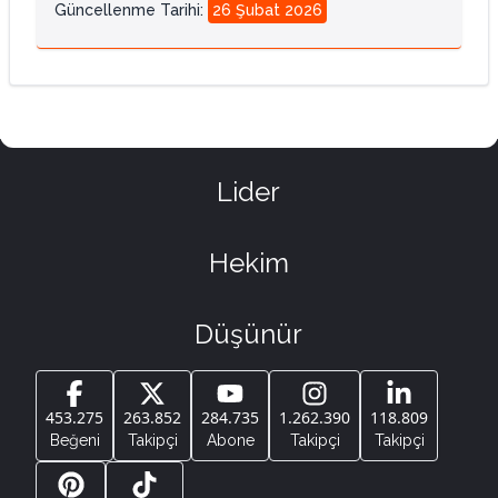
Güncellenme Tarihi
:
26 Şubat 2026
Lider
Hekim
Düşünür
453.275
263.852
284.735
1.262.390
118.809
Beğeni
Takipçi
Abone
Takipçi
Takipçi