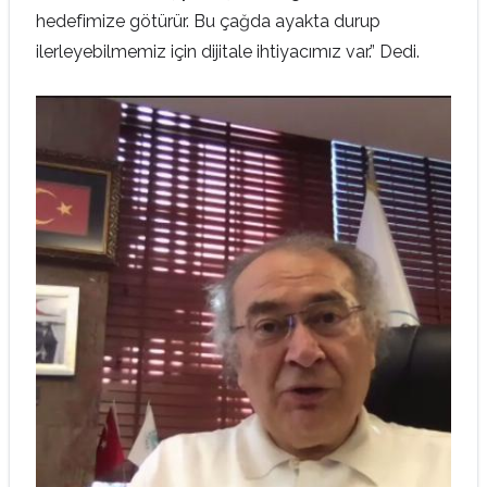
hedefimize götürür. Bu çağda ayakta durup
ilerleyebilmemiz için dijitale ihtiyacımız var.” Dedi.