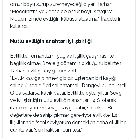
ömür boyu sürüp süremeyeceği diyen Tarhan,
“Modernizm yok dese de ömür boyu sevgi var.
Modernizmde evliliğin kâbusu aldatma.” İfadelerini
kullandı.
Mutlu evliliğin anahtarı iyi işbirliği
Evlilikte; romantizm, güç ve kişilik çatışması ile
bağlılık olmak üzere 3 dönemin olduğunu belirten
Tarhan, evliliği kayığa benzetti.
“Evlilik kayığa binmek gibidir. Eşlerden biri kayığı
salladığında diğeri sallamamalı. Dengeyi bulabilmeli.
O da sallarsa kayık batar. Evlilikte öyle, yıkılır. Sevgi
ve iyi işbirliği mutlu evliliğin anahtarı. ‘4 S’ olarak
ifade ediyorum, sevgi, saygı, sabır, sadakat. Bu
değerlere de sahip çıkmak gerekiyor evlilikte. Eş
ilişkilerinde “seni seviyorum demekten daha etkili bir
cümle var, ‘sen haklısın’ cümlesi.”