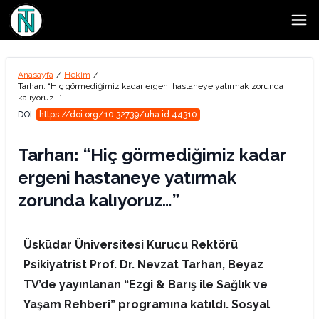
Open
Anasayfa
/
Hekim
/
Tarhan: “Hiç görmediğimiz kadar ergeni hastaneye yatırmak zorunda
kalıyoruz…”
DOI:
https://doi.org/10.32739/uha.id.44310
Tarhan: “Hiç görmediğimiz kadar
ergeni hastaneye yatırmak
zorunda kalıyoruz…”
Üsküdar Üniversitesi Kurucu Rektörü
Psikiyatrist Prof. Dr. Nevzat Tarhan, Beyaz
TV’de yayınlanan “Ezgi & Barış ile Sağlık ve
Yaşam Rehberi” programına katıldı. Sosyal